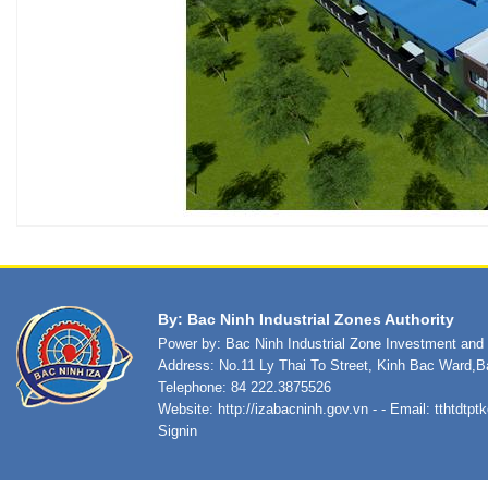
By: Bac Ninh Industrial Zones Authority
Power by: Bac Ninh Industrial Zone Investment an
Address: No.11 Ly Thai To Street, Kinh Bac Ward,B
Telephone: 84 222.3875526
Website:
http://izabacninh.gov.vn
- - Email:
tthtdtp
Signin