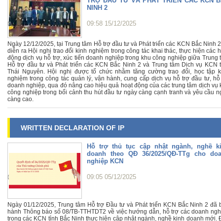
TRỢ ĐẦU TƯ VÀ PHÁT TRIỂN CÁC KCN 
NINH 2
09:58 15/12/2025
Ngày 12/12/2025, tại Trung tâm Hỗ trợ đầu tư và Phát triển các KCN Bắc Ninh 
diễn ra Hội nghị trao đổi kinh nghiệm trong công tác khai thác, thực hiện các 
động dịch vụ hỗ trợ, xúc tiến doanh nghiệp trong khu công nghiệp giữa Trung 
Hỗ trợ đầu tư và Phát triển các KCN Bắc Ninh 2 và Trung tâm Dịch vụ KCN t
Thái Nguyên. Hội nghị được tổ chức nhằm tăng cường trao đổi, học tập k
nghiệm trong công tác quản lý, vận hành, cung cấp dịch vụ hỗ trợ đầu tư, hỗ 
doanh nghiệp, qua đó nâng cao hiệu quả hoạt động của các trung tâm dịch vụ 
công nghiệp trong bối cảnh thu hút đầu tư ngày càng cạnh tranh và yêu cầu n
càng cao.
WRITTEN DECLARATION OF IP
Hỗ trợ thủ tục cập nhật ngành, nghề k
doanh theo QĐ 36/2025/QĐ-TTg cho do
nghiệp KCN
09:05 05/12/2025
Ngày 01/12/2025, Trung tâm Hỗ trợ Đầu tư và Phát triển KCN Bắc Ninh 2 đã 
hành Thông báo số 08/TB-TTHTDT2 về việc hướng dẫn, hỗ trợ các doanh ngh
trong các KCN tỉnh Bắc Ninh thực hiện cập nhật ngành, nghề kinh doanh mới. 