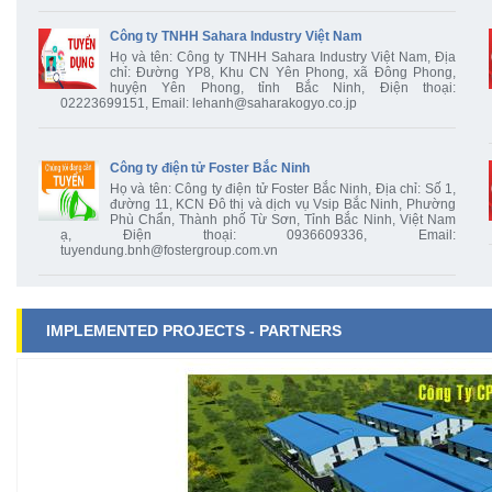
Công ty TNHH Sahara Industry Việt Nam
Họ và tên: Công ty TNHH Sahara Industry Việt Nam, Địa
chỉ: Đường YP8, Khu CN Yên Phong, xã Đông Phong,
huyện Yên Phong, tỉnh Bắc Ninh, Điện thoại:
02223699151, Email: lehanh@saharakogyo.co.jp
Công ty điện tử Foster Bắc Ninh
Họ và tên: Công ty điện tử Foster Bắc Ninh, Địa chỉ: Số 1,
đường 11, KCN Đô thị và dịch vụ Vsip Bắc Ninh, Phường
Phù Chẩn, Thành phố Từ Sơn, Tỉnh Bắc Ninh, Việt Nam
ạ, Điện thoại: 0936609336, Email:
tuyendung.bnh@fostergroup.com.vn
IMPLEMENTED PROJECTS - PARTNERS