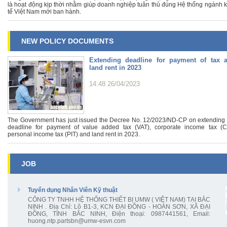
là hoạt động kịp thời nhằm giúp doanh nghiệp tuân thủ đúng Hệ thống ngành k
tế Việt Nam mới ban hành.
NEW POLICY DOCUMENTS
Extending deadline for payment of tax 
land rent in 2023
14:48 26/04/2023
The Government has just issued the Decree No. 12/2023/ND-CP on extending 
deadline for payment of value added tax (VAT), corporate income tax (CI
personal income tax (PIT) and land rent in 2023.
JOB
Tuyển dụng Nhân Viên Kỹ thuật
CÔNG TY TNHH HỆ THỐNG THIẾT BỊ UMW ( VIỆT NAM) TẠI BẮC
NINH . Địa Chỉ: Lô B1-3, KCN ĐẠI ĐỒNG - HOÀN SƠN, XÃ ĐẠI
ĐỒNG, TỈNH BẮC NINH, Điện thoại: 0987441561, Email:
huong.ntp.partsbn@umw-esvn.com