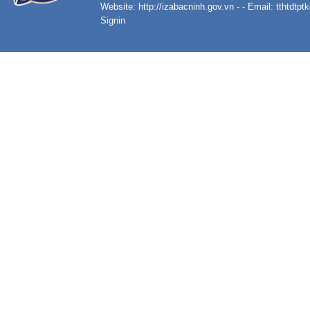
Website:
http://izabacninh.gov.vn
- - Email:
tthtdtp
Signin