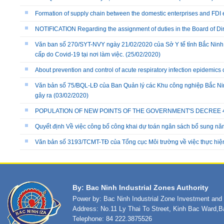
Formation of supply chain between the domestic enterprises and FDI 
NOTIFICATION Regarding the assignment of duties in the Board of Dire
Văn ban số 270/SYT-NVY ngày 21/02/2020 của Sở Y tế tỉnh Bắc Ninh
cấp do Covid-19 tại nơi làm việc.
(25/02/2020)
About prevention and control of acute respiratory infection epidemics
Văn bản số 75/BQL-LĐ của Ban Quản lý các Khu công nghiệp Bắc Nin
gây ra
(03/02/2020)
POPULATION OF NEW POINTS OF THE GOVERNMENT'S DECREE 40/
Quyết định Về việc công bố công khai dự toán ngân sách bổ sung n
Văn bản số 3193/TCMT-TĐ của Tổng cục Môi trường về việc thực hiệ
By: Bac Ninh Industrial Zones Authority
Power by: Bac Ninh Industrial Zone Investment an
Address: No.11 Ly Thai To Street, Kinh Bac Ward,B
Telephone: 84 222.3875526