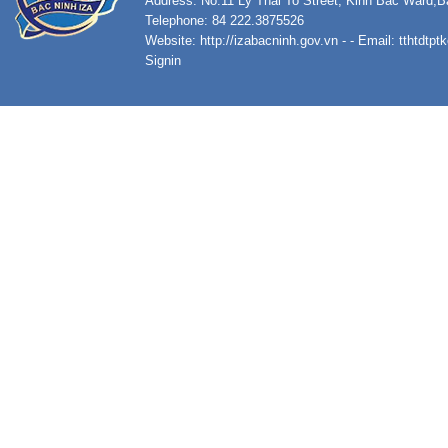
Address: No.11 Ly Thai To Street, Kinh Bac Ward,B
Telephone: 84 222.3875526
Website:
http://izabacninh.gov.vn
- - Email:
tthtdtp
Signin