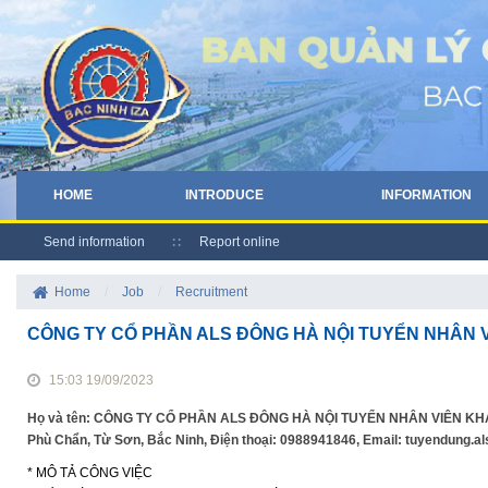
HOME
INTRODUCE
INFORMATION
Send information
Report online
Home
/
Job
/
Recruitment
CÔNG TY CỔ PHẦN ALS ĐÔNG HÀ NỘI TUYỂN NHÂN 
15:03 19/09/2023
Họ và tên: CÔNG TY CỔ PHẦN ALS ĐÔNG HÀ NỘI TUYỂN NHÂN VIÊN KHAI 
Phù Chẩn, Từ Sơn, Bắc Ninh, Điện thoại: 0988941846, Email: tuyendung.
* MÔ TẢ CÔNG VIỆC