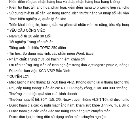
- Kiểm đếm và giao nhận hàng hóa và chấp nhận hàng hóa hàng không
- Kiểm tra thực tế hàng hóa, phân loại, kiểm đếm hàng từ phương tiện vận ch
- Sử dụng thiết bị để cân, đo trọng lượng, kích thước hàng và nhập số liệu và
- Thực hiện nghiệp vụ quản lý tồn kho
- Triển khai thông tin, hướng dẫn và giám sát nhân viên xe nâng, bốc xếp tro
* YÊU CẦU CÔNG VIỆC
- Nam tuổi từ 20 đến 30 tuổi
- Tốt nghiệp Trung cấp trở lên
- Tiếng anh: tối thiểu TOEIC 250 điểm
- Tin học: Sử dụng máy tính, các phần mêm Word, Excel
- Phẩm chất: Trung thực, có trách nhiệm, chăm chỉ
- Ưu tiên những ứng viên có kinh nghiệm trong lĩnh vực logistic phục vụ hàn
- Địa điểm làm việc: KCN VSIP Bắc Ninh
* QUYỀN LỢI
- Mức lương hàng tháng: từ 7-10 triệu VNĐ, Không dừng lại ở tháng lương thứ
- Phụ cấp hàng tháng: Tiền ăn ca: 40.000 đ/ngày công, đi lại 300.000 đ/tháng
- Thưởng theo hiệu quả sản xuất kinh doanh.
- Thưởng ngày lễ tết: 30/4, 1/5, 2/9, Ngày truyền thống ALS(1/10), tết dương lị
- Được tham gia các kỳ nghỉ mát hằng năm, khám sức khỏe định kỳ, mua BH c
- Được tham gia các khóa đào tạo nâng cao năng lực chuyên môn
- Được đào tạo, hướng dẫn sử dụng phần mềm chuyên nghiệp