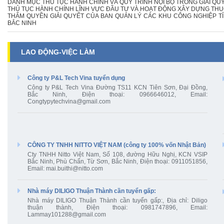
DANH MỤC THỦ TỤC HÀNH CHÍNH VÀ QUY TRÌNH NỘI BỘ TRONG GIẢI QU
THỦ TỤC HÀNH CHÍNH LĨNH VỰC ĐẦU TƯ VÀ HOẠT ĐỘNG XÂY DỰNG TH
THẨM QUYỀN GIẢI QUYẾT CỦA BAN QUẢN LÝ CÁC KHU CÔNG NGHIỆP T
BẮC NINH
LAO ĐỘNG-VIỆC LÀM
Công ty P&L Tech Vina tuyển dụng
Công ty P&L Tech Vina Đường TS11 KCN Tiên Sơn, Đại Đồng,
Bắc Ninh, Điện thoại: 0966646012, Email:
Congtypytechvina@gmail.com
CÔNG TY TNHH NITTO VIỆT NAM (công ty 100% vốn Nhật Bản)
Cty TNHH Nitto Việt Nam, Số 108, đường Hữu Nghị, KCN VSIP
Bắc Ninh, Phù Chẩn, Từ Sơn, Bắc Ninh, Điện thoại: 0911051856,
Email: mai.buithi@nitto.com
Nhà máy DILIGO Thuận Thành cần tuyển gấp:
Nhà máy DILIGO Thuận Thành cần tuyển gấp:, Địa chỉ: Diligo
thuận thành, Điện thoại: 0981747896, Email:
Lammay101288@gmail.com