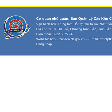
Cơ quan chủ quản: Ban Quản Lý Các Khu C
Vận hành bởi: Trung tâm Hỗ trợ đầu tư và Phát tri
Địa chỉ: 11 Lý Thái Tổ, Phường Kinh Bắc, Tỉnh Bắc
Điện thoại: 0222.3875526
Website:
http://izabacninh.gov.vn
- - Email:
tthtdtp
Đăng nhập