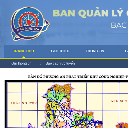
TRANG CHỦ
GIỚI THIỆU
THÔNG TIN
L
Gửi thông tin
Báo cáo trực tuyến