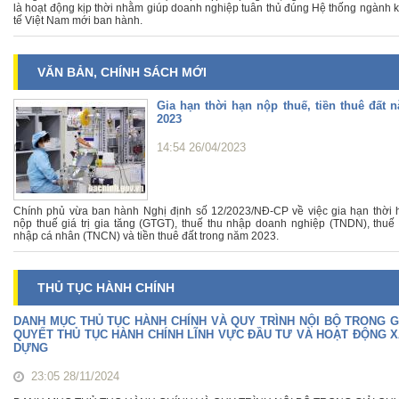
là hoạt động kịp thời nhằm giúp doanh nghiệp tuân thủ đúng Hệ thống ngành k
tế Việt Nam mới ban hành.
VĂN BẢN, CHÍNH SÁCH MỚI
Gia hạn thời hạn nộp thuế, tiền thuê đất 
2023
14:54 26/04/2023
Chính phủ vừa ban hành Nghị định số 12/2023/NĐ-CP về việc gia hạn thời 
nộp thuế giá trị gia tăng (GTGT), thuế thu nhập doanh nghiệp (TNDN), thuế 
nhập cá nhân (TNCN) và tiền thuê đất trong năm 2023.
THỦ TỤC HÀNH CHÍNH
DANH MỤC THỦ TỤC HÀNH CHÍNH VÀ QUY TRÌNH NỘI BỘ TRONG G
QUYẾT THỦ TỤC HÀNH CHÍNH LĨNH VỰC ĐẦU TƯ VÀ HOẠT ĐỘNG 
DỰNG
23:05 28/11/2024