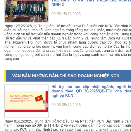
TRỢ ĐẦU TƯ VÀ PHÁT TRIỂN CÁC KCN 
NINH 2
09:58 15/12/2025
Ngày 12/12/2025, tại Trung tâm Hỗ trợ đầu tư và Phát triển các KCN Bắc Ninh 
diễn ra Hội nghị trao đổi kinh nghiệm trong công tác khai thác, thực hiện các 
động dịch vụ hỗ trợ, xúc tiến doanh nghiệp trong khu công nghiệp giữa Trung 
Hỗ trợ đầu tư và Phát triển các KCN Bắc Ninh 2 và Trung tâm Dịch vụ KCN t
Thái Nguyên. Hội nghị được tổ chức nhằm tăng cường trao đổi, học tập k
nghiệm trong công tác quản lý, vận hành, cung cấp dịch vụ hỗ trợ đầu tư, hỗ 
doanh nghiệp, qua đó nâng cao hiệu quả hoạt động của các trung tâm dịch vụ 
công nghiệp trong bối cảnh thu hút đầu tư ngày càng cạnh tranh và yêu cầu n
càng cao.
VĂN BẢN HƯỚNG DẪN-CHỈ ĐẠO DOANH NGHIỆP KCN
Hỗ trợ thủ tục cập nhật ngành, nghề k
doanh theo QĐ 36/2025/QĐ-TTg cho do
nghiệp KCN
09:05 05/12/2025
Ngày 01/12/2025, Trung tâm Hỗ trợ Đầu tư và Phát triển KCN Bắc Ninh 2 đã 
hành Thông báo số 08/TB-TTHTDT2 về việc hướng dẫn, hỗ trợ các doanh ngh
trong các KCN tỉnh Bắc Ninh thực hiện cập nhật ngành, nghề kinh doanh mới. 