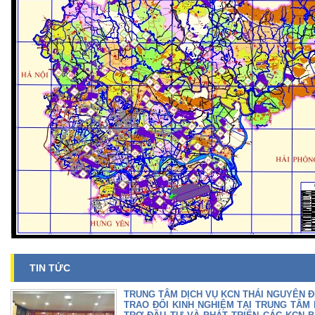
TIN TỨC
TRUNG TÂM DỊCH VỤ KCN THÁI NGUYÊN 
TRAO ĐỔI KINH NGHIỆM TẠI TRUNG TÂM