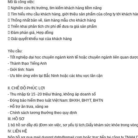
Mô tả công việc:
 Nghiên cứu thị trường, tìm kiếm khách hàng tiềm năng
 Tìm hiểu nhu cầu khách hàng, giới thiệu sản phẩm của công ty tới khách hà
 Thống nhất bản vẽ, làm hàng mẫu cho khách hàng
 Triển khai phân tích chi phí để đưa ra giá sản phẩm
 Đàm phán giá, Hợp đồng
 Giải quyết khiếu nại của khách hàng
Yêu cầu:
- Tốt nghiệp đại học chuyên ngành kinh tế hoặc chuyên ngành liên quan dư
- Thành thạo Tiếng Anh
- Giới tính: Nam
- Ưu tiên ứng viên tại Bắc Ninh hoặc các khu vực lân cận
II. CHẾ ĐỘ PHÚC LỢI
- Thu nhập từ 15 -20 triệu/ tháng, không áp doanh số
- Đóng bảo hiểm theo luật Việt Nam: BHXH, BHYT, BHTN
- Hỗ trợ ăn trưa, xăng xe
- Chính sách lương thưởng theo quy định
III. HỒ SƠ
1 bộ hồ sơ đầy đủ (Đơn xin việc, sơ yếu lý lịch,Giấy khám sức khỏe trong vò
IV. LIÊN HỆ
Nộp hồ sơ qua mail dungnt.dstg@gmail.com hoặc trực tiếp tại công ty TNHH 