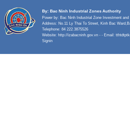
By: Bac Ninh Industrial Zones Authority
Power by: Bac Ninh Industrial Zone Investment an
Address: No.11 Ly Thai To Street, Kinh Bac Ward,B
Telephone: 84 222.3875526
Website:
http://izabacninh.gov.vn
- - Email:
tthtdtp
Signin