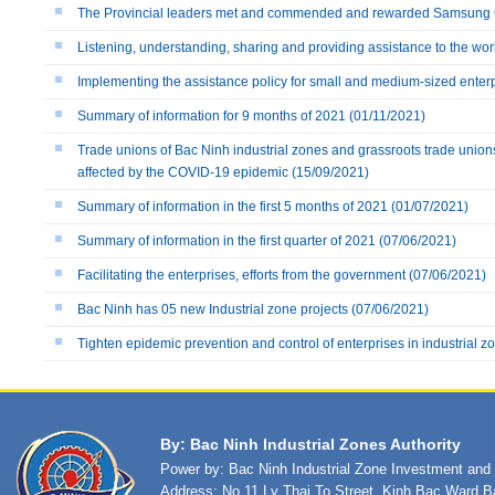
The Provincial leaders met and commended and rewarded Samsung
Listening, understanding, sharing and providing assistance to the wo
Implementing the assistance policy for small and medium-sized enterpr
Summary of information for 9 months of 2021
(01/11/2021)
Trade unions of Bac Ninh industrial zones and grassroots trade union
affected by the COVID-19 epidemic
(15/09/2021)
Summary of information in the first 5 months of 2021
(01/07/2021)
Summary of information in the first quarter of 2021
(07/06/2021)
Facilitating the enterprises, efforts from the government
(07/06/2021)
Bac Ninh has 05 new Industrial zone projects
(07/06/2021)
Tighten epidemic prevention and control of enterprises in industrial z
By: Bac Ninh Industrial Zones Authority
Power by: Bac Ninh Industrial Zone Investment an
Address: No.11 Ly Thai To Street, Kinh Bac Ward,B