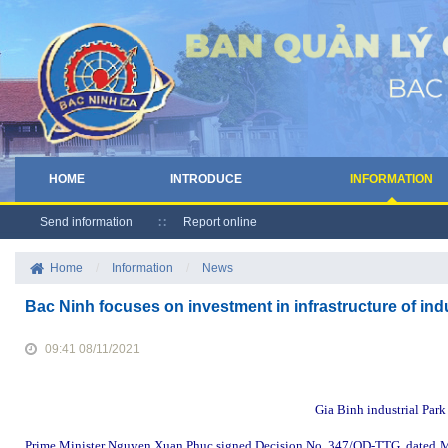
HOME
INTRODUCE
INFORMATION
Send information
Report online
Home
/
Information
/
News
Bac Ninh focuses on investment in infrastructure of ind
09:41 08/11/2021
Gia Binh industrial Park 
Prime Minister Nguyen Xuan Phuc signed Decision No. 347/QD-TTG, dated Marc