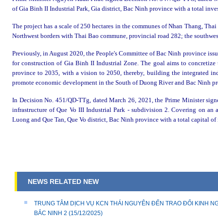
of Gia Binh II Industrial Park, Gia district, Bac Ninh province with a total in
The project has a scale of 250 hectares in the communes of Nhan Thang, Tha
Northwest borders with Thai Bao commune, provincial road 282; the south
Previously, in August 2020, the People's Committee of Bac Ninh province i
for construction of Gia Binh II Industrial Zone. The goal aims to concretize
province to 2035, with a vision to 2050, thereby, building the integrated ind
promote economic development in the South of Duong River and Bac Ninh pr
In Decision No. 451/QD-TTg, dated March 26, 2021, the Prime Minister signe
infrastructure of Que Vo III Industrial Park - subdivision 2. Covering on a
Luong and Que Tan, Que Vo district, Bac Ninh province with a total capital of
NEWS RELATED NEW
TRUNG TÂM DỊCH VỤ KCN THÁI NGUYÊN ĐẾN TRAO ĐỔI KINH NG
BẮC NINH 2
(15/12/2025)