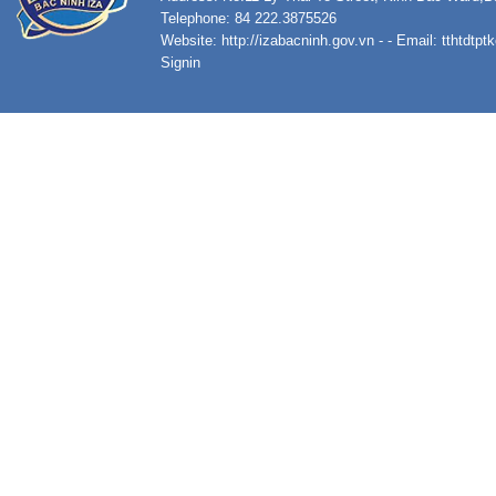
Telephone: 84 222.3875526
Website:
http://izabacninh.gov.vn
- - Email:
tthtdtp
Signin