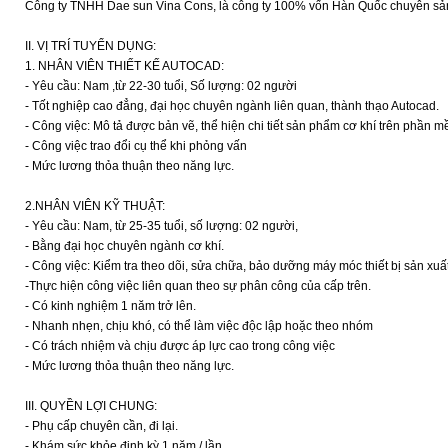
Công ty TNHH Dae sun Vina Cons, là công ty 100% vốn Hàn Quốc chuyên sản x
II. VỊ TRÍ TUYỂN DỤNG:
1. NHÂN VIÊN THIẾT KẾ AUTOCAD:
- Yêu cầu: Nam ,từ 22-30 tuổi, Số lượng: 02 người
- Tốt nghiệp cao đẳng, đại học chuyên ngành liên quan, thành thạo Autocad.
- Công việc: Mô tả được bản vẽ, thể hiện chi tiết sản phẩm cơ khí trên phần 
- Công việc trao đổi cụ thể khi phỏng vấn
- Mức lương thỏa thuận theo năng lực.
2.NHÂN VIÊN KỸ THUẬT:
- Yêu cầu: Nam, từ 25-35 tuổi, số lượng: 02 người,
- Bằng đại học chuyên ngành cơ khí.
- Công việc: Kiểm tra theo dõi, sửa chữa, bảo dưỡng máy móc thiết bị sản xu
-Thực hiện công việc liên quan theo sự phân công của cấp trên.
- Có kinh nghiệm 1 năm trở lên.
- Nhanh nhẹn, chịu khó, có thể làm việc độc lập hoặc theo nhóm
- Có trách nhiệm và chịu được áp lực cao trong công việc
- Mức lương thỏa thuận theo năng lực.
III. QUYỀN LỢI CHUNG:
- Phụ cấp chuyên cần, đi lại.
- Khám sức khỏe định kỳ 1 năm / lần