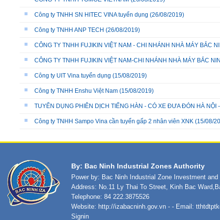
Công ty TNHH SN HITEC VINA tuyển dụng
(26/08/2019)
Công ty TNHH ANP TECH
(26/08/2019)
CÔNG TY TNHH FUJIKIN VIỆT NAM - CHI NHÁNH NHÀ MÁY BẮC N
CÔNG TY TNHH FUJIKIN VIỆT NAM-CHI NHÁNH NHÀ MÁY BẮC NI
Công ty UIT Vina tuyển dụng
(15/08/2019)
Công ty TNHH Enshu Việt Nam
(15/08/2019)
TUYỂN DỤNG PHIÊN DỊCH TIẾNG HÀN - CÓ XE ĐƯA ĐÓN HÀ NỘI 
Công ty TNHH Sampo Vina cần tuyển gấp 2 nhân viên XNK
(15/08/2
By: Bac Ninh Industrial Zones Authority
Power by: Bac Ninh Industrial Zone Investment an
Address: No.11 Ly Thai To Street, Kinh Bac Ward,B
Telephone: 84 222.3875526
Website:
http://izabacninh.gov.vn
- - Email:
tthtdtp
Signin