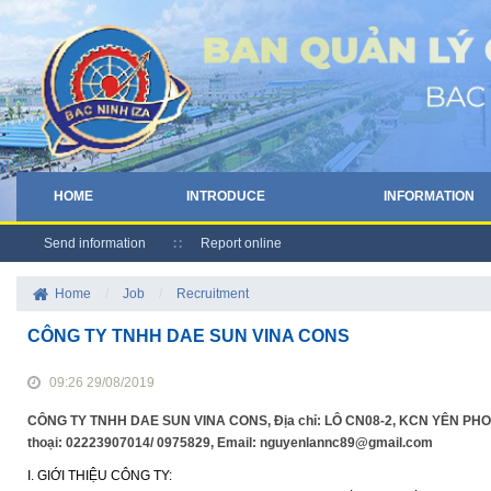
HOME
INTRODUCE
INFORMATION
Send information
Report online
Home
/
Job
/
Recruitment
CÔNG TY TNHH DAE SUN VINA CONS
09:26 29/08/2019
CÔNG TY TNHH DAE SUN VINA CONS, Địa chỉ: LÔ CN08-2, KCN YÊN PH
thoại: 02223907014/ 0975829, Email: nguyenlannc89@gmail.com
I. GIỚI THIỆU CÔNG TY: