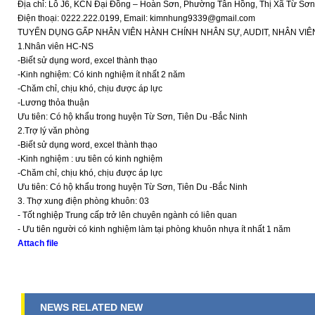
Địa chỉ: Lô J6, KCN Đại Đồng – Hoàn Sơn, Phường Tân Hồng, Thị Xã Từ Sơn
Điện thoại: 0222.222.0199, Email: kimnhung9339@gmail.com
TUYỂN DỤNG GẤP NHÂN VIÊN HÀNH CHÍNH NHÂN SỰ, AUDIT, NHÂN VIÊ
1.Nhân viên HC-NS
-Biết sử dụng word, excel thành thạo
-Kinh nghiệm: Có kinh nghiệm ít nhất 2 năm
-Chăm chỉ, chịu khó, chịu được áp lực
-Lương thỏa thuận
Ưu tiên: Có hộ khẩu trong huyện Từ Sơn, Tiên Du -Bắc Ninh
2.Trợ lý văn phòng
-Biết sử dụng word, excel thành thạo
-Kinh nghiệm : ưu tiên có kinh nghiệm
-Chăm chỉ, chịu khó, chịu được áp lực
Ưu tiên: Có hộ khẩu trong huyện Từ Sơn, Tiên Du -Bắc Ninh
3. Thợ xung điện phòng khuôn: 03
- Tốt nghiệp Trung cấp trở lên chuyên ngành có liên quan
- Ưu tiên người có kinh nghiệm làm tại phòng khuôn nhựa ít nhất 1 năm
Attach file
NEWS RELATED NEW