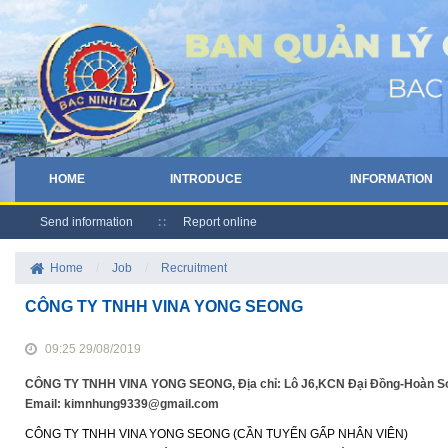
HOME
INTRODUCE
INFORMATION
Send information
Report online
Home
/
Job
/
Recruitment
CÔNG TY TNHH VINA YONG SEONG
09:25 29/08/2019
CÔNG TY TNHH VINA YONG SEONG, Địa chỉ: Lô J6,KCN Đại Đồng-Hoàn Sơn, 
Email: kimnhung9339@gmail.com
CÔNG TY TNHH VINA YONG SEONG (CẦN TUYỂN GẤP NHÂN VIÊN)