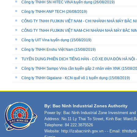
Công ty TNHH SN HITEC VINA tuyển dụng
(26/08/2019)
Công ty TNHH ANP TECH
(26/08/2019)
CÔNG TY TNHH FUJIKIN VIỆT NAM - CHI NHÁNH NHÀ MÁY BẮC N
CÔNG TY TNHH FUJIKIN VIỆT NAM-CHI NHÁNH NHÀ MÁY BẮC NI
Công ty UIT Vina tuyển dụng
(15/08/2019)
Công ty TNHH Enshu Việt Nam
(15/08/2019)
TUYỂN DỤNG PHIÊN DỊCH TIẾNG HÀN - CÓ XE ĐƯA ĐÓN HÀ NỘI 
Công ty TNHH Sampo Vina cần tuyển gấp 2 nhân viên XNK
(15/08/2
Công ty TNHH Gigalane - KCN quế võ 1 tuyển dụng
(15/08/2019)
By: Bac Ninh Industrial Zones Authority
Power by: Bac Ninh Industrial Zone Investment an
Address: No.11 Ly Thai To Street, Kinh Bac Ward,B
Telephone: 84 222.3875526
Website:
http://izabacninh.gov.vn
- - Email:
tthtdtp