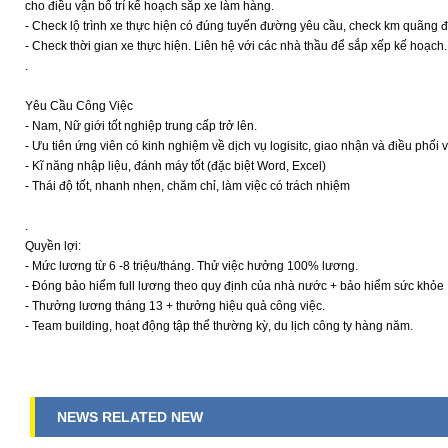
cho điều vận bố trí kế hoạch sắp xe làm hàng.
- Check lộ trình xe thực hiện có đúng tuyến đường yêu cầu, check km quãng đ
- Check thời gian xe thực hiện. Liên hệ với các nhà thầu để sắp xếp kế hoạch.
.
Yêu Cầu Công Việc
- Nam, Nữ giới tốt nghiệp trung cấp trở lên.
- Ưu tiên ứng viên có kinh nghiệm về dịch vụ logisitc, giao nhận và điều phối v
- Kĩ năng nhập liệu, đánh máy tốt (đặc biệt Word, Excel)
- Thái độ tốt, nhanh nhẹn, chăm chỉ, làm việc có trách nhiệm
.
Quyền lợi:
- Mức lương từ 6 -8 triệu/tháng. Thử việc hưởng 100% lương.
- Đóng bảo hiểm full lương theo quy định của nhà nước + bảo hiểm sức khỏe 
- Thưởng lương tháng 13 + thưởng hiệu quả công việc.
- Team building, hoạt động tập thể thường kỳ, du lịch công ty hàng năm.
NEWS RELATED NEW