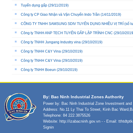
Tuyển dụng gấp
(29/11/2019)
Công ty CP Giao Nhận và Vận Chuyển Indo Trần
(14/11/2019)
CÔNG TY TNHH SAMSUNG SDIV TUYỂN DỤNG NHIỀU VỊ TRÍ (số lư
Công ty TNHH ANP TECH TUYỂN GẤP LẬP TRÌNH CNC
(29/10/2019
Công ty TNHH Jungang Industry vina
(29/10/2019)
Công ty TNHH C&Y Vina
(29/10/2019)
Công ty TNHH C&Y Vina
(29/10/2019)
Công ty TNHH Boeun
(29/10/2019)
By: Bac Ninh Industrial Zones Authority
Power by: Bac Ninh Industrial Zone Investment an
Address: No.11 Ly Thai To Street, Kinh Bac Ward,B
Telephone: 84 222.3875526
Website:
http://izabacninh.gov.vn
- - Email:
tthtdtp
Signin