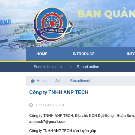
HOME
INTRODUCE
INF
Send information
Report online
Home
/
Job
/
Recruitment
Công ty TNHH ANP TECH
11:21 04/09/2019
Công ty TNHH ANP TECH, Địa chỉ: KCN Đại Đồng - Hoàn Sơn, x
anptech7@gmail.com
Công ty TNHH ANP TECH cần tuyển gấp: