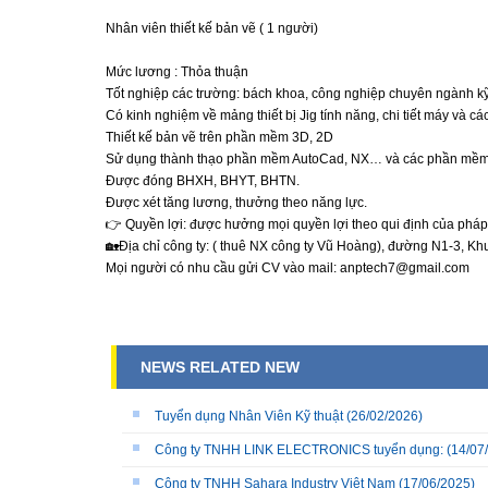
Nhân viên thiết kế bản vẽ ( 1 người)
Mức lương : Thỏa thuận
Tốt nghiệp các trường: bách khoa, công nghiệp chuyên ngành kỹ th
Có kinh nghiệm về mảng thiết bị Jig tính năng, chi tiết máy và c
Thiết kế bản vẽ trên phần mềm 3D, 2D
Sử dụng thành thạo phần mềm AutoCad, NX… và các phần mềm t
Được đóng BHXH, BHYT, BHTN.
Được xét tăng lương, thưởng theo năng lực.
👉 Quyền lợi: được hưởng mọi quyền lợi theo qui định của pháp 
🏡Địa chỉ công ty: ( thuê NX công ty Vũ Hoàng), đường N1-3, K
Mọi người có nhu cầu gửi CV vào mail: anptech7@gmail.com
NEWS RELATED NEW
Tuyển dụng Nhân Viên Kỹ thuật
(26/02/2026)
Công ty TNHH LINK ELECTRONICS tuyển dụng:
(14/07
Công ty TNHH Sahara Industry Việt Nam
(17/06/2025)