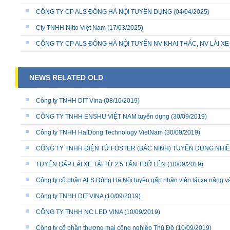
CÔNG TY CP ALS ĐÔNG HÀ NỘI TUYỂN DỤNG
(04/04/2025)
Cty TNHH Nitto Việt Nam
(17/03/2025)
CÔNG TY CP ALS ĐÔNG HÀ NỘI TUYỂN NV KHAI THÁC, NV LÁI X
NEWS RELATED OLD
Công ty TNHH DIT Vina
(08/10/2019)
CÔNG TY TNHH ENSHU VIỆT NAM tuyển dụng
(30/09/2019)
Công ty TNHH HaiDong Technology VietNam
(30/09/2019)
CÔNG TY TNHH ĐIỆN TỬ FOSTER (BẮC NINH) TUYỂN DỤNG NHIỀU
TUYỂN GẤP LÁI XE TẢI TỪ 2,5 TẤN TRỞ LÊN
(10/09/2019)
Công ty cổ phần ALS Đông Hà Nội tuyển gấp nhân viên lái xe nâng v
Công ty TNHH DIT VINA
(10/09/2019)
CÔNG TY TNHH NC LED VINA
(10/09/2019)
Công ty cổ phần thương mại công nghiệp Thủ Đô
(10/09/2019)