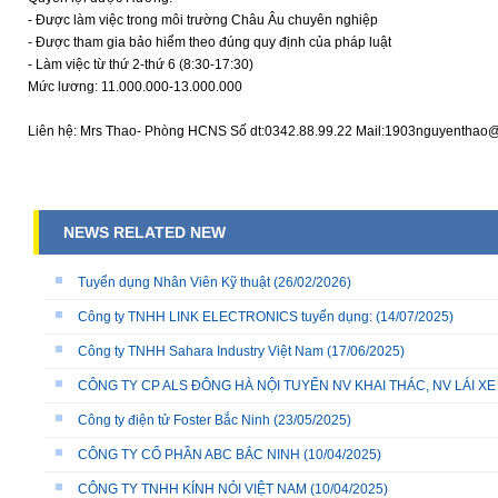
- Được làm việc trong môi trường Châu Âu chuyên nghiệp
- Được tham gia bảo hiểm theo đúng quy định của pháp luật
- Làm việc từ thứ 2-thứ 6 (8:30-17:30)
Mức lương: 11.000.000-13.000.000
Liên hệ: Mrs Thao- Phòng HCNS Số dt:0342.88.99.22 Mail:1903nguyenthao
NEWS RELATED NEW
Tuyển dụng Nhân Viên Kỹ thuật
(26/02/2026)
Công ty TNHH LINK ELECTRONICS tuyển dụng:
(14/07/2025)
Công ty TNHH Sahara Industry Việt Nam
(17/06/2025)
CÔNG TY CP ALS ĐÔNG HÀ NỘI TUYỂN NV KHAI THÁC, NV LÁI X
Công ty điện tử Foster Bắc Ninh
(23/05/2025)
CÔNG TY CỔ PHẦN ABC BẮC NINH
(10/04/2025)
CÔNG TY TNHH KÍNH NỎI VIỆT NAM
(10/04/2025)