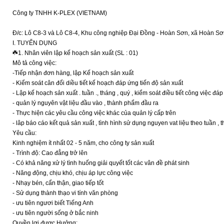
Công ty TNHH K-PLEX (VIETNAM)
Đ/c: Lô C8-3 và Lô C8-4, Khu công nghiệp Đại Đồng - Hoàn Sơn, xã Hoàn Sơn
I. TUYỂN DỤNG
☘️1. Nhân viên lập kế hoạch sản xuất (SL : 01)
Mô tả công việc:
-Tiếp nhận đơn hàng, lập Kế hoạch sản xuất
- Kiểm soát cân đổi diều tiết kế hoạch đáp ứng tiến độ sản xuất
- Lập kế hoạch sản xuất . tuần ., tháng , quý , kiểm soát điều tiết công việc đá
- quản lý nguyên vật liệu đầu vào , thành phẩm đầu ra
- Thực hiện các yêu cầu công việc khác của quản lý cấp trên
- lâp báo cáo kết quả sản xuất , tình hình sử dụng nguyen vat liệu theo tuần ,
Yêu cầu:
Kinh nghiệm ít nhất 02 - 5 năm, cho công ty sản xuất
- Trình độ: Cao đẳng trở lên
- Có khả năng xử lý tình huống giải quyết tốt các vân đề phát sinh
- Năng động, chịu khó, chịu áp lực công việc
- Nhạy bén, cẩn thận, giao tiếp tốt
- Sử dụng thành thạo vi tính văn phòng
- ưu tiên ngươi biết Tiếng Anh
- ưu tiên người sống ở bắc ninh
Quyền lợi được Hưởng: