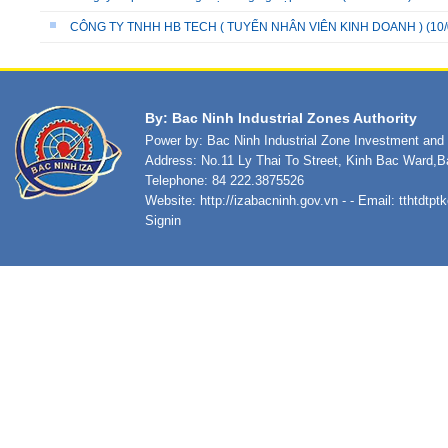
CÔNG TY TNHH HB TECH ( TUYỂN NHÂN VIÊN KINH DOANH )
(10/
By: Bac Ninh Industrial Zones Authority
Power by: Bac Ninh Industrial Zone Investment an
Address: No.11 Ly Thai To Street, Kinh Bac Ward,B
Telephone: 84 222.3875526
Website:
http://izabacninh.gov.vn
- - Email:
tthtdtp
Signin