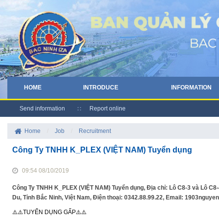
HOME
INTRODUCE
INFORMATION
Send information
Report online
Home
/
Job
/
Recruitment
Công Ty TNHH K_PLEX (VIỆT NAM) Tuyển dụng
09:54 08/10/2019
Công Ty TNHH K_PLEX (VIỆT NAM) Tuyển dụng, Địa chỉ: Lô C8-3 và Lô C8-
Du, Tỉnh Bắc Ninh, Việt Nam, Điện thoại: 0342.88.99.22, Email: 1903ngu
⚠️⚠️TUYỂN DỤNG GẤP⚠️⚠️