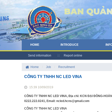
HOME
INTRODUCE
INF
Send information
Report online
Home
/
Job
/
Recruitment
CÔNG TY TNHH NC LED VINA
15:39 10/09/2019
CÔNG TY TNHH NC LED VINA, Địa chỉ: KCN ĐẠI ĐỒNG-HOÀN 
0222.222.0241, Email: ncled.hcns@gmail.com
CÔNG TY TNHH NC LED VINA