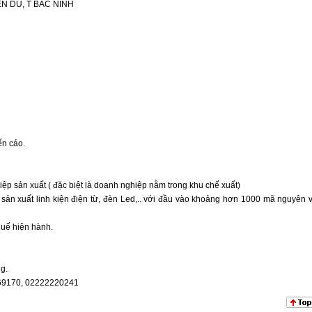
ÊN DU, T BẮC NINH
ến cáo.
ệp sản xuất ( đặc biệt là doanh nghiệp nằm trong khu chế xuất)
 sản xuất linh kiện điện từ, đèn Led,.. với đầu vào khoảng hơn 1000 mã nguyên v
uế hiện hành.
ng.
369170, 02222220241