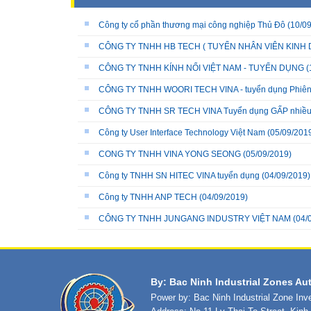
Công ty cổ phần thương mại công nghiệp Thủ Đô
(10/09
CÔNG TY TNHH HB TECH ( TUYỂN NHÂN VIÊN KINH 
CÔNG TY TNHH KÍNH NỔI VIỆT NAM - TUYỂN DỤNG
(
CÔNG TY TNHH WOORI TECH VINA - tuyển dụng Phiên 
CÔNG TY TNHH SR TECH VINA Tuyển dụng GẤP nhiều v
Công ty User Interface Technology Việt Nam
(05/09/201
CONG TY TNHH VINA YONG SEONG
(05/09/2019)
Công ty TNHH SN HITEC VINA tuyển dụng
(04/09/2019)
Công ty TNHH ANP TECH
(04/09/2019)
CÔNG TY TNHH JUNGANG INDUSTRY VIỆT NAM
(04/
By: Bac Ninh Industrial Zones Aut
Power by: Bac Ninh Industrial Zone In