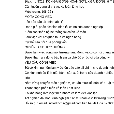
Địa chỉ : NX13, KCN ĐẠI ĐỒNG-HOÀN SƠN, X ĐẠI ĐỒNG, H TI
Cần tuyển dụng vị trí sau: Kế toán tổng hợp
Mức lương: 10tr-15tr
MÔ TẢ CÔNG VIỆC
Lên báo cáo tài chính độc lập
Đánh giá, phân tích tình hình tài chính của doanh nghiệp.
Kiểm soát toàn bộ hệ thống tài chính kế toán
Làm việc với cơ quan thuế và ngân hàng.
Cụ thể trao đổi qua phỏng vấn
QUYỀN LỢI ĐƯỢC HƯỞNG
Được làm việc trong môi trường năng động và có cơ hội thăng ti
Được tham gia đóng bảo hiểm và chế độ phúc lợi của công ty.
YÊU CẦU CÔNG VIỆC
Đã có kinh nghiệm làm việc lên báo cáo tài chính cho doanh nghi
Có kinh nghiệp tính giá thành sản xuất trong các doanh nghiệp
liệu.
Nắm vững chuyên môn nghiệp vụ chuẩn mực kế toán, các luật th
Thành thạo phần mền kế toán Fast, Icao....
Có khả năng làm việc theo nhóm và làm việc độc lập
Tốt nghiệp đại học, kinh nghiệm ít nhất 3 năm ở vị trí tương đươ
Hồ sơ gửi email : ncled.hcns@gmail.com liên hệ Ms Hòa 0976