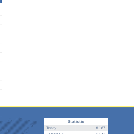
Statistic
Today:
8.167