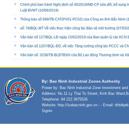
Chính phủ ban hành Nghị định số 40/2019/NĐ-CP sửa đổi, bổ sung một
Luật BVMT
(10/06/2019)
Thông báo số 699/TB-CAT(PV01-PC02) của Công an tỉnh Bắc Ninh
(
số: 78/BQL-MT Về việc thực hiện công tác Bảo vệ môi trường
(07/03/
Văn bản số 127/BQL-LĐ ngày 15/02/2019 của Ban quản lý các KCN 
Văn bản số 1207/BQL-ĐD, về việc Tăng cường công tác PCCC và 
Văn bản số: 3238/TB-BLĐTBXH của Bộ Lao động Thương binh và Xã hộ
By: Bac Ninh Industrial Zones Authority
Power by: Bac Ninh Industrial Zone Investment an
Address: No.11 Ly Thai To Street, Kinh Bac Ward,B
Telephone: 84 222.3875526
Website:
http://izabacninh.gov.vn
- - Email:
tthtdtp
Signin