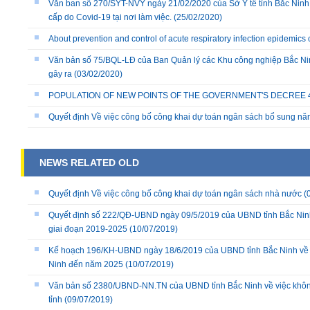
Văn ban số 270/SYT-NVY ngày 21/02/2020 của Sở Y tế tỉnh Bắc Ninh
cấp do Covid-19 tại nơi làm việc.
(25/02/2020)
About prevention and control of acute respiratory infection epidemics
Văn bản số 75/BQL-LĐ của Ban Quản lý các Khu công nghiệp Bắc Nin
gây ra
(03/02/2020)
POPULATION OF NEW POINTS OF THE GOVERNMENT'S DECREE 40/
Quyết định Về việc công bố công khai dự toán ngân sách bổ sung n
NEWS RELATED OLD
Quyết định Về việc công bố công khai dự toán ngân sách nhà nước
(
Quyết định số 222/QĐ-UBND ngày 09/5/2019 của UBND tỉnh Bắc Ninh v
giai đoạn 2019-2025
(10/07/2019)
Kế hoạch 196/KH-UBND ngày 18/6/2019 của UBND tỉnh Bắc Ninh về việ
Ninh đến năm 2025
(10/07/2019)
Văn bản số 2380/UBND-NN.TN của UBND tỉnh Bắc Ninh về việc không s
tỉnh
(09/07/2019)