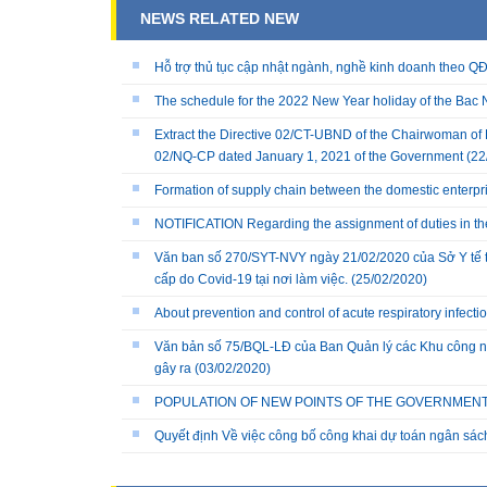
NEWS RELATED NEW
Hỗ trợ thủ tục cập nhật ngành, nghề kinh doanh theo
The schedule for the 2022 New Year holiday of the Bac N
Extract the Directive 02/CT-UBND of the Chairwoman of 
02/NQ-CP dated January 1, 2021 of the Government
(22
Formation of supply chain between the domestic enterpr
NOTIFICATION Regarding the assignment of duties in the 
Văn ban số 270/SYT-NVY ngày 21/02/2020 của Sở Y tế t
cấp do Covid-19 tại nơi làm việc.
(25/02/2020)
About prevention and control of acute respiratory infect
Văn bản số 75/BQL-LĐ của Ban Quản lý các Khu công ng
gây ra
(03/02/2020)
POPULATION OF NEW POINTS OF THE GOVERNMENT'S
Quyết định Về việc công bố công khai dự toán ngân sá