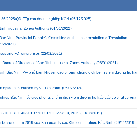
 QĐ 36/2025/QĐ-TTg cho doanh nghiệp KCN
(05/12/2025)
inh Industrial Zones Authority
(01/01/2022)
Bac Ninh Provincial People's Committee on the implementation of Resolution
/02/2021)
ises and FDI enterprises
(22/02/2021)
Board of Directors of Bac Ninh Industrial Zones Authority
(06/01/2021)
ỉnh Bắc Ninh V/v phổ biến khuyến cáo phòng, chống dịch bệnh viêm đường hô hấ
ion epidemics caused by Virus corona.
(05/02/2020)
hiệp Bắc Ninh về việc phòng, chống dịch viêm đường hô hấp cấp do virút corona
 DECREE 40/2019 / ND-CP OF MAY 13, 2019
(19/12/2019)
ch bổ sung năm 2019 của Ban quản lý các Khu công nghiệp Bắc Ninh
(29/11/2019)