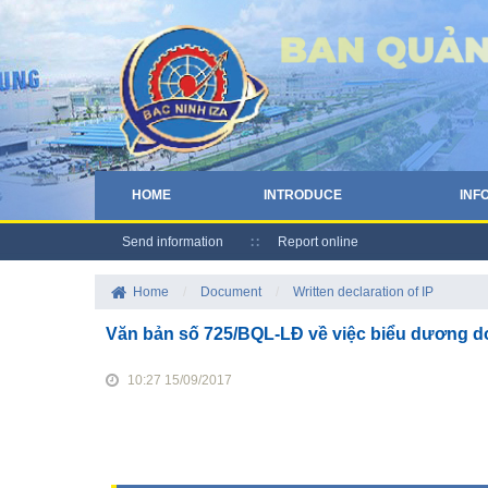
HOME
INTRODUCE
INF
Send information
Report online
Home
/
Document
/
Written declaration of IP
Văn bản số 725/BQL-LĐ về việc biểu dương doa
10:27 15/09/2017