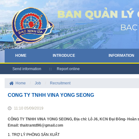
HOME
INTRODUCE
INFORMATION
Send information
Report online
Home
/
Job
/
Recruitment
CONG TY TNHH VINA YONG SEONG
11:10 05/09/2019
CÔNG TY TNHH VINA YONG SEONG, Địa chỉ: Lô J6, KCN Đại Đồng- Hoàn sơn,
Email: thaitrantd96@gmail.com
1. TRỢ LÝ PHÒNG SẢN XUẤT