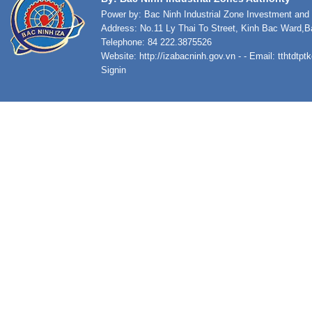
Power by: Bac Ninh Industrial Zone Investment an
Address: No.11 Ly Thai To Street, Kinh Bac Ward,B
Telephone: 84 222.3875526
Website:
http://izabacninh.gov.vn
- - Email:
tthtdtp
Signin