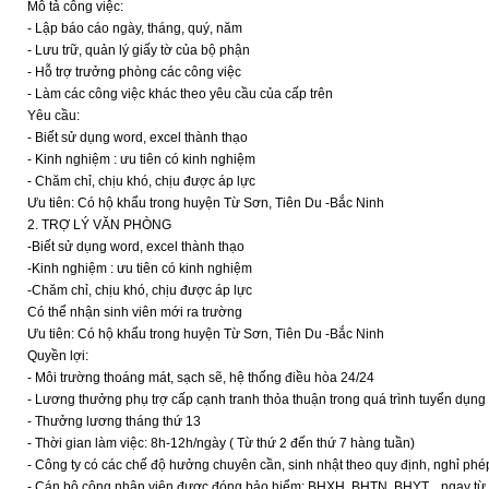
Mô tả công việc:
- Lập báo cáo ngày, tháng, quý, năm
- Lưu trữ, quản lý giấy tờ của bộ phận
- Hỗ trợ trưởng phòng các công việc
- Làm các công việc khác theo yêu cầu của cấp trên
Yêu cầu:
- Biết sử dụng word, excel thành thạo
- Kinh nghiệm : ưu tiên có kinh nghiệm
- Chăm chỉ, chịu khó, chịu được áp lực
Ưu tiên: Có hộ khẩu trong huyện Từ Sơn, Tiên Du -Bắc Ninh
2. TRỢ LÝ VĂN PHÒNG
-Biết sử dụng word, excel thành thạo
-Kinh nghiệm : ưu tiên có kinh nghiệm
-Chăm chỉ, chịu khó, chịu được áp lực
Có thể nhận sinh viên mới ra trường
Ưu tiên: Có hộ khẩu trong huyện Từ Sơn, Tiên Du -Bắc Ninh
Quyền lợi:
- Môi trường thoáng mát, sạch sẽ, hệ thống điều hòa 24/24
- Lương thưởng phụ trợ cấp cạnh tranh thỏa thuận trong quá trình tuyển dụng
- Thưởng lương tháng thứ 13
- Thời gian làm việc: 8h-12h/ngày ( Từ thứ 2 đến thứ 7 hàng tuần)
- Công ty có các chế độ hưởng chuyên cần, sinh nhật theo quy định, nghỉ phép 
- Cán bộ công nhân viên được đóng bảo hiểm: BHXH, BHTN, BHYT,.. ngay từ 