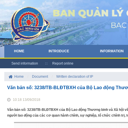
HOME
INTRODUCE
INFORMATION
Send information
Report online
Home
/
Document
/
Written declaration of IP
Văn bản số: 3238/TB-BLĐTBXH của Bộ Lao động Thương 
10:18 13/09/2018
Văn bản số: 3238/TB-BLĐTBXH của Bộ Lao động Thương binh và Xã hội về v
người lao động của các cơ quan hành chính, sự nghiệp, tổ chức chính trị, tổ