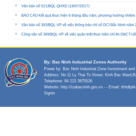
Văn bản số 521/BQL-QHXD
(18/07/2017)
BÁO CÁO Kết quả thực hiện 6 tháng đầu năm, phương hướng nhiệm 
Văn bản số 393/BQL-VP về việc thông báo chỉ số DCI Bắc Ninh năm
Công văn số 389/BQL-VP về việc quản triệt thực hiện chỉ thị 09/CT
By: Bac Ninh Industrial Zones Authority
Power by: Bac Ninh Industrial Zone Investment an
Address: No.11 Ly Thai To Street, Kinh Bac Ward,B
Telephone: 84 222.3875526
Website:
http://izabacninh.gov.vn
- - Email:
tthtdtp
Signin