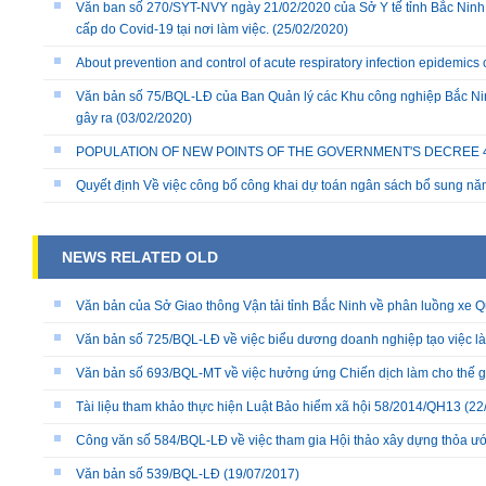
Văn ban số 270/SYT-NVY ngày 21/02/2020 của Sở Y tế tỉnh Bắc Ninh
cấp do Covid-19 tại nơi làm việc.
(25/02/2020)
About prevention and control of acute respiratory infection epidemics
Văn bản số 75/BQL-LĐ của Ban Quản lý các Khu công nghiệp Bắc Nin
gây ra
(03/02/2020)
POPULATION OF NEW POINTS OF THE GOVERNMENT'S DECREE 40/
Quyết định Về việc công bố công khai dự toán ngân sách bổ sung n
NEWS RELATED OLD
Văn bản của Sở Giao thông Vận tải tỉnh Bắc Ninh về phân luồng xe Q
Văn bản số 725/BQL-LĐ về việc biểu dương doanh nghiệp tạo việc làm
Văn bản số 693/BQL-MT về việc hưởng ứng Chiến dịch làm cho thế 
Tài liệu tham khảo thực hiện Luật Bảo hiểm xã hội 58/2014/QH13
(22
Công văn số 584/BQL-LĐ về việc tham gia Hội thảo xây dựng thỏa ướ
Văn bản số 539/BQL-LĐ
(19/07/2017)