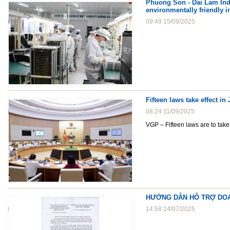
Phuong Son - Dai Lam Indu
environmentally friendly in
09:49 15/09/2025
Fifteen laws take effect in
08:24 11/09/2025
VGP – Fifteen laws are to take 
HƯỚNG DẪN HỖ TRỢ DO
14:58 14/07/2025