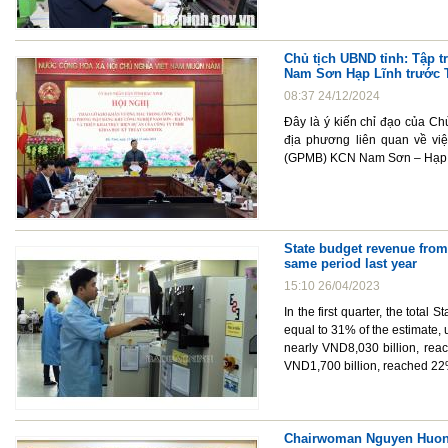
Chủ tịch UBND tỉnh: Tập 
Nam Sơn Hạp Lĩnh trước T
08:37 24/12/2024
Đây là ý kiến chỉ đạo của Ch
địa phương liên quan về vi
(GPMB) KCN Nam Sơn – Hạp Lĩ
State budget revenue from
same period last year
15:10 26/04/2023
In the first quarter, the tota
equal to 31% of the estimate,
nearly VND8,030 billion, rea
VND1,700 billion, reached 2
Chairwoman Nguyen Huong