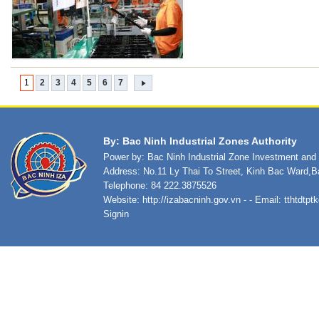
1
2
3
4
5
6
7
By: Bac Ninh Industrial Zones Authority
Power by: Bac Ninh Industrial Zone Investment an
Address: No.11 Ly Thai To Street, Kinh Bac Ward,B
Telephone: 84 222.3875526
Website:
http://izabacninh.gov.vn
- - Email:
tthtdtp
Signin