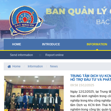
HOME
INTRODUCE
INFORMATION
Send information
Report online
Home
/
Information
/
News
TRUNG TÂM DỊCH VỤ KCN
HỖ TRỢ ĐẦU TƯ VÀ PHÁT
09:58 15/12/2025
Ngày 12/12/2025, tại Trung t
trao đổi kinh nghiệm trong cô
nghiệp trong khu công nghiệp
tâm Dịch vụ KCN tỉnh Thái N
nghiệm trong công tác quản lý