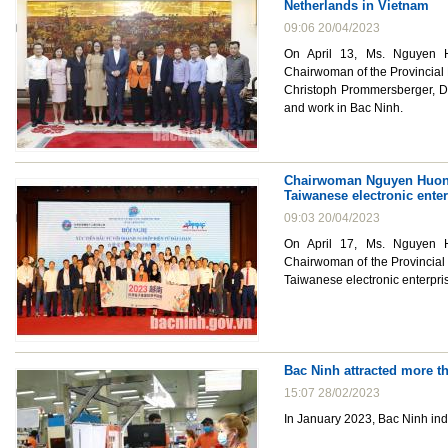
Netherlands in Vietnam
09:06 20/04/2023
On April 13, Ms. Nguyen H
Chairwoman of the Provincial
Christoph Prommersberger, De
and work in Bac Ninh.
Chairwoman Nguyen Huong
Taiwanese electronic ente
09:03 20/04/2023
On April 17, Ms. Nguyen H
Chairwoman of the Provincial
Taiwanese electronic enterpri
Bac Ninh attracted more t
15:07 28/02/2023
In January 2023, Bac Ninh indu