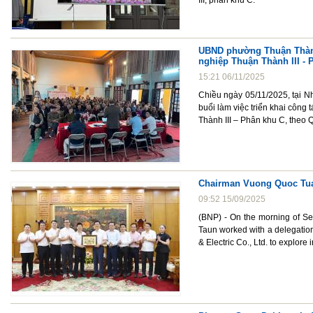
III, phân khu C.
UBND phường Thuận Thành 
nghiệp Thuận Thành III - 
15:21 06/11/2025
Chiều ngày 05/11/2025, tại
buổi làm việc triển khai côn
Thành III – Phân khu C, theo
Chairman Vuong Quoc Tuan
09:52 15/09/2025
(BNP) - On the morning of S
Taun worked with a delegatio
& Electric Co., Ltd. to explor