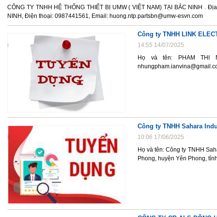
CÔNG TY TNHH HỆ THỐNG THIẾT BỊ UMW ( VIỆT NAM) TẠI BẮC NINH . Địa
NINH, Điện thoại: 0987441561, Email: huong.ntp.partsbn@umw-esvn.com
Công ty TNHH LINK ELEC
14:55 14/07/2025
Họ và tên: PHAM THI NH
nhungpham.ianvina@gmail.c
Công ty TNHH Sahara Indu
10:06 17/06/2025
Họ và tên: Công ty TNHH Sah
Phong, huyện Yên Phong, tỉn