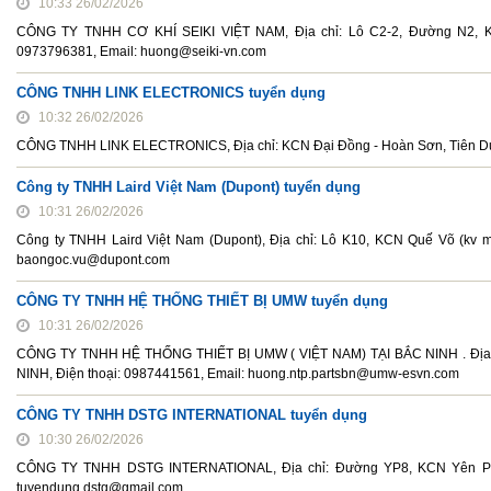
10:33 26/02/2026
CÔNG TY TNHH CƠ KHÍ SEIKI VIỆT NAM, Địa chỉ: Lô C2-2, Đường N2, KC
0973796381, Email: huong@seiki-vn.com
CÔNG TNHH LINK ELECTRONICS tuyển dụng
10:32 26/02/2026
CÔNG TNHH LINK ELECTRONICS, Địa chỉ: KCN Đại Đồng - Hoàn Sơn, Tiên Du, 
Công ty TNHH Laird Việt Nam (Dupont) tuyển dụng
10:31 26/02/2026
Công ty TNHH Laird Việt Nam (Dupont), Địa chỉ: Lô K10, KCN Quế Võ (kv 
baongoc.vu@dupont.com
CÔNG TY TNHH HỆ THỐNG THIẾT BỊ UMW tuyển dụng
10:31 26/02/2026
CÔNG TY TNHH HỆ THỐNG THIẾT BỊ UMW ( VIỆT NAM) TẠI BẮC NINH . Địa
NINH, Điện thoại: 0987441561, Email: huong.ntp.partsbn@umw-esvn.com
CÔNG TY TNHH DSTG INTERNATIONAL tuyển dụng
10:30 26/02/2026
CÔNG TY TNHH DSTG INTERNATIONAL, Địa chỉ: Đường YP8, KCN Yên Phong
tuyendung.dstg@gmail.com