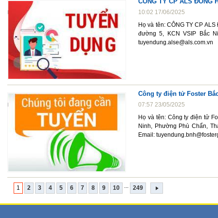
CÔNG TY CP ALS ĐÔNG H
10:02 17/06/2025
Họ và tên: CÔNG TY CP ALS 
đường 5, KCN VSIP Bắc Nin
tuyendung.alse@als.com.vn
Công ty điện tử Foster Bắ
07:57 23/05/2025
Họ và tên: Công ty điện tử F
Ninh, Phường Phù Chẩn, Thà
Email: tuyendung.bnh@foster
...
1
2
3
4
5
6
7
8
9
10
249