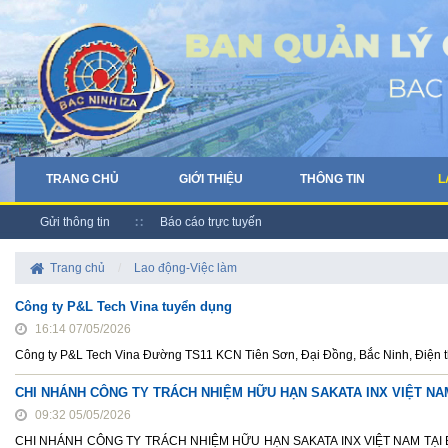
TRANG CHỦ
GIỚI THIỆU
THÔNG TIN
L
Gửi thông tin
Báo cáo trực tuyến
Trang chủ
/
Lao động-Việc làm
Công ty P&L Tech Vina tuyển dụng
16:14 07/05/2026
Công ty P&L Tech Vina Đường TS11 KCN Tiên Sơn, Đại Đồng, Bắc Ninh, Điện 
CHI NHÁNH CÔNG TY TRÁCH NHIỆM HỮU HẠN SAKATA INX VIỆT NAM 
09:32 05/05/2026
CHI NHÁNH CÔNG TY TRÁCH NHIỆM HỮU HẠN SAKATA INX VIỆT NAM TẠI BẮC N