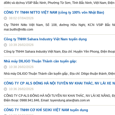
đôthị và dịchvụ VSIP Bắc Ninh, Phường Từ Sơn, Tỉnh Bắc Ninh, Việt Nam, Điện 
CÔNG TY TNHH NITTO VIỆT NAM (công ty 100% vốn Nhật Bản)
08:02 07/04/2026
Cty TNHH Nitto Việt Nam, Số 108, đường Hữu Nghị, KCN VSIP Bắc Nin
mai.buithi@nitto.com
Công ty TNHH Sahara Industry Việt Nam tuyển dụng
10:39 26/02/2026
Công ty TNHH Sahara Industry Việt Nam, Địa chỉ: Huyện Yên Phong, Điện tho
Nhà máy DILIGO Thuận Thành cần tuyển gấp:
10:38 26/02/2026
Nhà máy DILIGO Thuận Thành cần tuyển gấp:, Địa chỉ: Diligo thuận thành, Đ
CÔNG TY CP ALS ĐÔNG HÀ NỘI TUYỂN NV KHAI THÁC, NV LÁI XE 
10:36 26/02/2026
CÔNG TY CP ALS ĐÔNG HÀ NỘI TUYỂN NV KHAI THÁC, NV LÁI XE NÂNG, Địa ch
Điện thoại: 0988.941.846, Email: tuyendung.alse@als.com.vn
CÔNG TY TNHH CƠ KHÍ SEIKI VIỆT NAM tuyển dụng