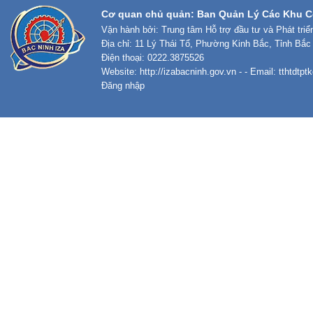
Cơ quan chủ quản: Ban Quản Lý Các Khu C
Vận hành bởi: Trung tâm Hỗ trợ đầu tư và Phát tri
Địa chỉ: 11 Lý Thái Tổ, Phường Kinh Bắc, Tỉnh Bắc
Điện thoại: 0222.3875526
Website:
http://izabacninh.gov.vn
- - Email:
tthtdtp
Đăng nhập