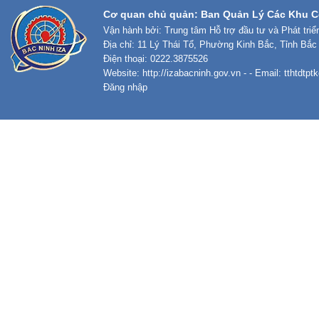
Cơ quan chủ quản: Ban Quản Lý Các Khu C
Vận hành bởi: Trung tâm Hỗ trợ đầu tư và Phát tri
Địa chỉ: 11 Lý Thái Tổ, Phường Kinh Bắc, Tỉnh Bắc
Điện thoại: 0222.3875526
Website:
http://izabacninh.gov.vn
- - Email:
tthtdtp
Đăng nhập