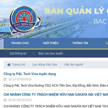
TRANG CHỦ
GIỚI THIỆU
THÔNG TIN
L
Gửi thông tin
Báo cáo trực tuyến
Trang chủ
/
Lao động-Việc làm
/
Việc tìm người
Công ty P&L Tech Vina tuyển dụng
16:14 07/05/2026
Công ty P&L Tech Vina Đường TS11 KCN Tiên Sơn, Đại Đồng, Bắc Ninh, Điện 
CHI NHÁNH CÔNG TY TRÁCH NHIỆM HỮU HẠN SAKATA INX VIỆT NAM 
09:32 05/05/2026
CHI NHÁNH CÔNG TY TRÁCH NHIỆM HỮU HẠN SAKATA INX VIỆT NAM TẠI BẮC N