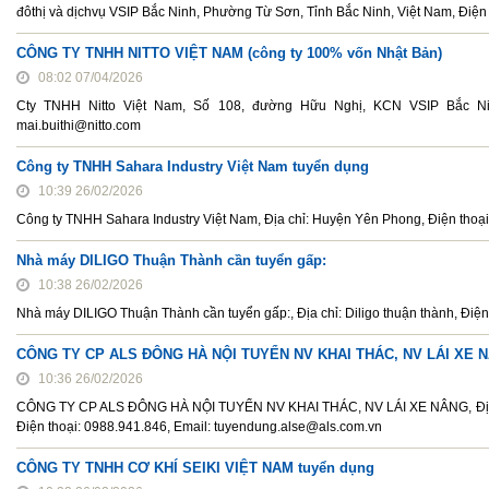
đôthị và dịchvụ VSIP Bắc Ninh, Phường Từ Sơn, Tỉnh Bắc Ninh, Việt Nam, Điện 
CÔNG TY TNHH NITTO VIỆT NAM (công ty 100% vốn Nhật Bản)
08:02 07/04/2026
Cty TNHH Nitto Việt Nam, Số 108, đường Hữu Nghị, KCN VSIP Bắc Nin
mai.buithi@nitto.com
Công ty TNHH Sahara Industry Việt Nam tuyển dụng
10:39 26/02/2026
Công ty TNHH Sahara Industry Việt Nam, Địa chỉ: Huyện Yên Phong, Điện tho
Nhà máy DILIGO Thuận Thành cần tuyển gấp:
10:38 26/02/2026
Nhà máy DILIGO Thuận Thành cần tuyển gấp:, Địa chỉ: Diligo thuận thành, Đ
CÔNG TY CP ALS ĐÔNG HÀ NỘI TUYỂN NV KHAI THÁC, NV LÁI XE 
10:36 26/02/2026
CÔNG TY CP ALS ĐÔNG HÀ NỘI TUYỂN NV KHAI THÁC, NV LÁI XE NÂNG, Địa ch
Điện thoại: 0988.941.846, Email: tuyendung.alse@als.com.vn
CÔNG TY TNHH CƠ KHÍ SEIKI VIỆT NAM tuyển dụng