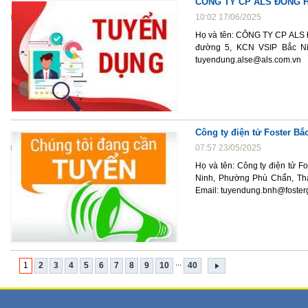
CÔNG TY CP ALS ĐÔNG H
10:02 17/06/2025
Họ và tên: CÔNG TY CP ALS 
đường 5, KCN VSIP Bắc Nin
tuyendung.alse@als.com.vn
Công ty điện tử Foster Bắ
07:57 23/05/2025
Họ và tên: Công ty điện tử F
Ninh, Phường Phù Chẩn, Thà
Email: tuyendung.bnh@foster
...
1
2
3
4
5
6
7
8
9
10
40