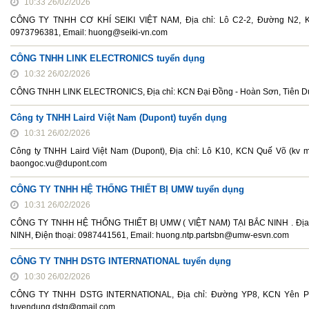
10:33 26/02/2026
CÔNG TY TNHH CƠ KHÍ SEIKI VIỆT NAM, Địa chỉ: Lô C2-2, Đường N2, KC
0973796381, Email: huong@seiki-vn.com
CÔNG TNHH LINK ELECTRONICS tuyển dụng
10:32 26/02/2026
CÔNG TNHH LINK ELECTRONICS, Địa chỉ: KCN Đại Đồng - Hoàn Sơn, Tiên Du, 
Công ty TNHH Laird Việt Nam (Dupont) tuyển dụng
10:31 26/02/2026
Công ty TNHH Laird Việt Nam (Dupont), Địa chỉ: Lô K10, KCN Quế Võ (kv 
baongoc.vu@dupont.com
CÔNG TY TNHH HỆ THỐNG THIẾT BỊ UMW tuyển dụng
10:31 26/02/2026
CÔNG TY TNHH HỆ THỐNG THIẾT BỊ UMW ( VIỆT NAM) TẠI BẮC NINH . Địa
NINH, Điện thoại: 0987441561, Email: huong.ntp.partsbn@umw-esvn.com
CÔNG TY TNHH DSTG INTERNATIONAL tuyển dụng
10:30 26/02/2026
CÔNG TY TNHH DSTG INTERNATIONAL, Địa chỉ: Đường YP8, KCN Yên Phong
tuyendung.dstg@gmail.com