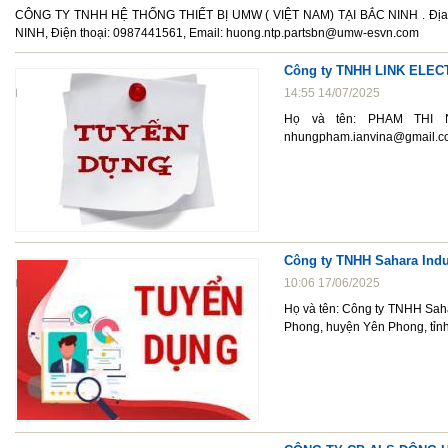
CÔNG TY TNHH HỆ THỐNG THIẾT BỊ UMW ( VIỆT NAM) TẠI BẮC NINH . Địa
NINH, Điện thoại: 0987441561, Email: huong.ntp.partsbn@umw-esvn.com
Công ty TNHH LINK ELEC
14:55 14/07/2025
Họ và tên: PHAM THI NH
nhungpham.ianvina@gmail.c
Công ty TNHH Sahara Indu
10:06 17/06/2025
Họ và tên: Công ty TNHH Sah
Phong, huyện Yên Phong, tỉn