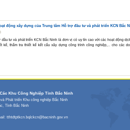
oạt động xây dựng của Trung tâm Hỗ trợ đầu tư và phát triển KCN Bắc N
8
 đầu tư và phát triển KCN Bắc Ninh là đơn vị có uy tín cao với các hoạt động dịc
ết kế, thẩm tra thiết kế kết cấu xây dựng công trình công nghiệp,... cho các d
Các Khu Công Nghiệp Tỉnh Bắc Ninh
 và Phát triển Khu công nghiệp Bắc Ninh
ắc, Tỉnh Bắc Ninh
ail:
tthtdtptkcn.bqlckcn@bacninh.gov.vn