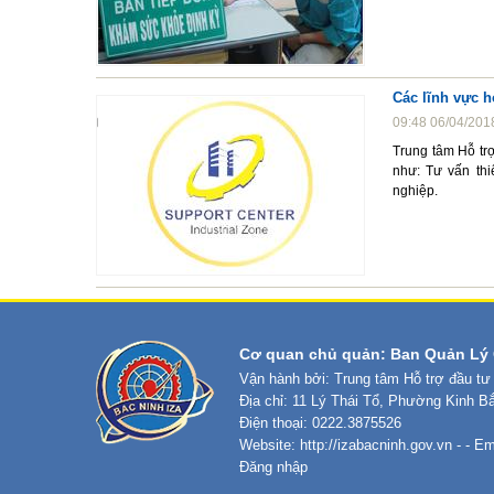
Các lĩnh vực h
09:48 06/04/201
Trung tâm Hỗ trợ
như: Tư vấn thi
nghiệp.
Cơ quan chủ quản: Ban Quản Lý 
Vận hành bởi: Trung tâm Hỗ trợ đầu tư
Địa chỉ: 11 Lý Thái Tổ, Phường Kinh B
Điện thoại: 0222.3875526
Website:
http://izabacninh.gov.vn
- - Em
Đăng nhập