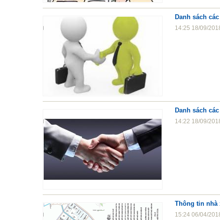
Danh sách các 
14:25 18/09/201
Danh sách các 
14:22 18/09/201
Thông tin nhà
15:24 06/04/201