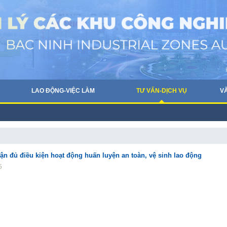
LAO ĐỘNG-VIỆC LÀM
TƯ VẤN-DỊCH VỤ
V
n đủ điều kiện hoạt động huấn luyện an toàn, vệ sinh lao động
5