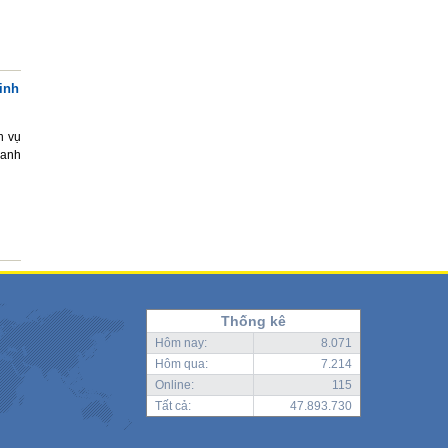
inh
h vụ
oanh
Thống kê
Hôm nay:
8.071
Hôm qua:
7.214
Online:
115
Tất cả:
47.893.730