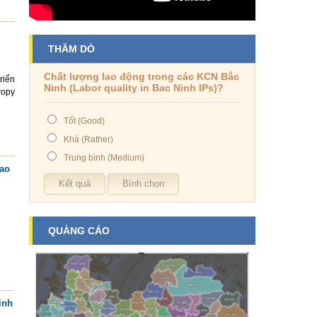
THĂM DÒ
Chất lượng lao động trong các KCN Bắc
riển
Ninh (Labor quality in Bac Ninh IPs)?
ropy
Tốt (Good)
Khá (Rather)
Trung bình (Medium)
lao
QUẢNG CÁO
inh