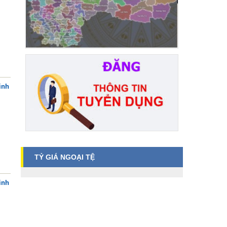
inh
TỶ GIÁ NGOẠI TỆ
inh