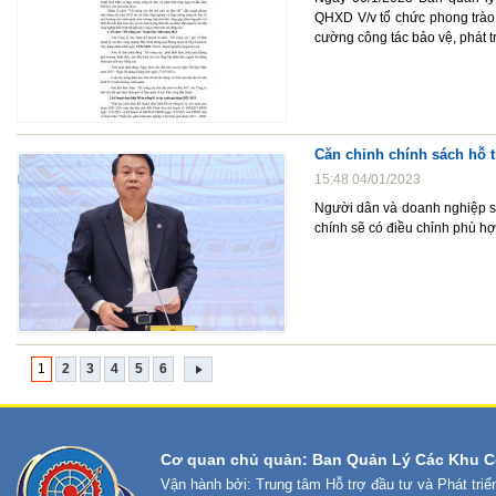
QHXD V/v tổ chức phong trào
cường công tác bảo vệ, phát t
Căn chỉnh chính sách hỗ 
15:48 04/01/2023
Người dân và doanh nghiệp sẽ 
chính sẽ có điều chỉnh phù hợp
1
2
3
4
5
6
Cơ quan chủ quản: Ban Quản Lý Các Khu C
Vận hành bởi: Trung tâm Hỗ trợ đầu tư và Phát tri