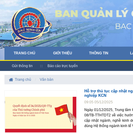
TRANG CHỦ
GIỚI THIỆU
THÔNG TIN
L
Gửi thông tin
Báo cáo trực tuyến
Trang chủ
/
Văn bản
Hỗ trợ thủ tục cập nhật 
nghiệp KCN
09:05 05/12/2025
Ngày 01/12/2025, Trung tâm 
08/TB-TTHTDT2 về việc hướng
cập nhật ngành, nghề kinh d
đúng Hệ thống ngành kinh tế