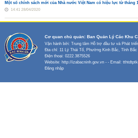
Một số chính sách mới của Nhà nước Việt Nam có hiệu lực từ tháng 1
14:41 28/04/2020
Cơ quan chủ quản: Ban Quản Lý Các Khu C
Vận hành bởi: Trung tâm Hỗ trợ đầu tư và Phát tri
Địa chỉ: 11 Lý Thái Tổ, Phường Kinh Bắc, Tỉnh Bắc
Điện thoại: 0222.3875526
Website:
http://izabacninh.gov.vn
- - Email:
tthtdtp
Đăng nhập