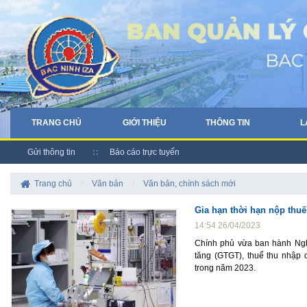
TRANG CHỦ
GIỚI THIỆU
THÔNG TIN
L
Gửi thông tin
Báo cáo trực tuyến
Trang chủ
/
Văn bản
/
Văn bản, chính sách mới
Gia hạn thời hạn nộp thuế
14:54 26/04/2023
Chính phủ vừa ban hành Nghị
tăng (GTGT), thuế thu nhập 
trong năm 2023.