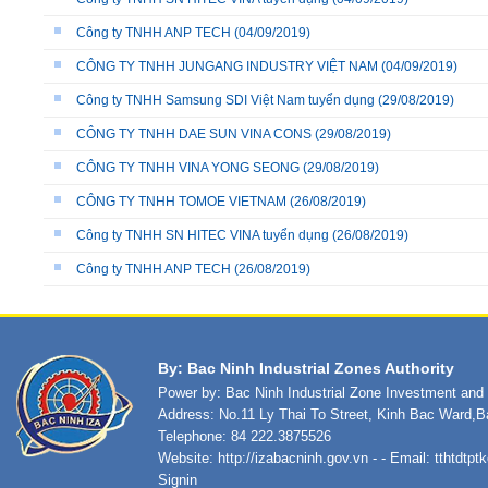
Công ty TNHH ANP TECH
(04/09/2019)
CÔNG TY TNHH JUNGANG INDUSTRY VIỆT NAM
(04/09/2019)
Công ty TNHH Samsung SDI Việt Nam tuyển dụng
(29/08/2019)
CÔNG TY TNHH DAE SUN VINA CONS
(29/08/2019)
CÔNG TY TNHH VINA YONG SEONG
(29/08/2019)
CÔNG TY TNHH TOMOE VIETNAM
(26/08/2019)
Công ty TNHH SN HITEC VINA tuyển dụng
(26/08/2019)
Công ty TNHH ANP TECH
(26/08/2019)
By: Bac Ninh Industrial Zones Authority
Power by: Bac Ninh Industrial Zone Investment an
Address: No.11 Ly Thai To Street, Kinh Bac Ward,B
Telephone: 84 222.3875526
Website:
http://izabacninh.gov.vn
- - Email:
tthtdtp
Signin