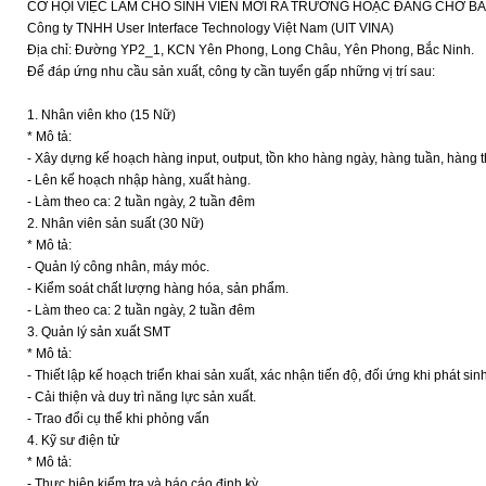
CƠ HỘI VIỆC LÀM CHO SINH VIÊN MỚI RA TRƯỜNG HOẶC ĐANG CHỜ B
Công ty TNHH User Interface Technology Việt Nam (UIT VINA)
Địa chỉ: Đường YP2_1, KCN Yên Phong, Long Châu, Yên Phong, Bắc Ninh.
Để đáp ứng nhu cầu sản xuất, công ty cần tuyển gấp những vị trí sau:
1. Nhân viên kho (15 Nữ)
* Mô tả:
- Xây dựng kế hoạch hàng input, output, tồn kho hàng ngày, hàng tuần, hàng 
- Lên kế hoạch nhập hàng, xuất hàng.
- Làm theo ca: 2 tuần ngày, 2 tuần đêm
2. Nhân viên sản suất (30 Nữ)
* Mô tả:
- Quản lý công nhân, máy móc.
- Kiểm soát chất lượng hàng hóa, sản phẩm.
- Làm theo ca: 2 tuần ngày, 2 tuần đêm
3. Quản lý sản xuất SMT
* Mô tả:
- Thiết lập kế hoạch triển khai sản xuất, xác nhận tiến độ, đối ứng khi phát sin
- Cải thiện và duy trì năng lực sản xuất.
- Trao đổi cụ thể khi phỏng vấn
4. Kỹ sư điện tử
* Mô tả:
- Thực hiện kiểm tra và báo cáo định kỳ