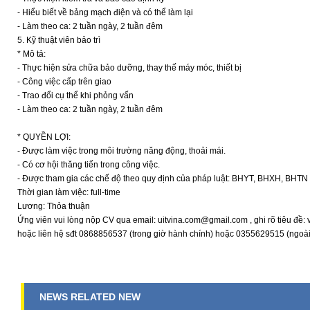
- Hiểu biết về bảng mạch điện và có thể làm lại
- Làm theo ca: 2 tuần ngày, 2 tuần đêm
5. Kỹ thuật viên bảo trì
* Mô tả:
- Thực hiện sửa chữa bảo dưỡng, thay thế máy móc, thiết bị
- Công việc cấp trên giao
- Trao đổi cụ thể khi phỏng vấn
- Làm theo ca: 2 tuần ngày, 2 tuần đêm
* QUYỀN LỢI:
- Được làm việc trong môi trường năng động, thoải mái.
- Có cơ hội thăng tiến trong công việc.
- Được tham gia các chế độ theo quy định của pháp luật: BHYT, BHXH, BHTN
Thời gian làm việc: full-time
Lương: Thỏa thuận
Ứng viên vui lòng nộp CV qua email: uitvina.com@gmail.com , ghi rõ tiêu đề: vị
hoặc liên hệ sđt 0868856537 (trong giờ hành chính) hoặc 0355629515 (ngoài
NEWS RELATED NEW