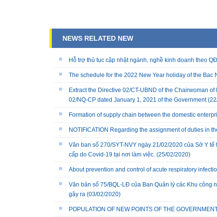
NEWS RELATED NEW
Hỗ trợ thủ tục cập nhật ngành, nghề kinh doanh theo
The schedule for the 2022 New Year holiday of the Bac N
Extract the Directive 02/CT-UBND of the Chairwoman of 
02/NQ-CP dated January 1, 2021 of the Government
(22
Formation of supply chain between the domestic enterpr
NOTIFICATION Regarding the assignment of duties in the 
Văn ban số 270/SYT-NVY ngày 21/02/2020 của Sở Y tế t
cấp do Covid-19 tại nơi làm việc.
(25/02/2020)
About prevention and control of acute respiratory infect
Văn bản số 75/BQL-LĐ của Ban Quản lý các Khu công ng
gây ra
(03/02/2020)
POPULATION OF NEW POINTS OF THE GOVERNMENT'S