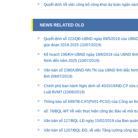
Quyết định Về việc công bố công khai dự toán ngân sá
NEWS RELATED OLD
Quyết định số 222/QĐ-UBND ngày 09/5/2019 của UBND tỉ
giai đoạn 2019-2025
(10/07/2019)
Kế hoạch 196/KH-UBND ngày 18/6/2019 của UBND tỉnh Bắc
Ninh đến năm 2025
(10/07/2019)
Văn bản số 2380/UBND-NN.TN của UBND tỉnh Bắc Ninh về 
tỉnh
(09/07/2019)
Chính phủ ban hành Nghị định số 40/2019/NĐ-CP sửa đổi,
Luật BVMT
(10/06/2019)
Thông báo số 699/TB-CAT(PV01-PC02) của Công an tỉn
số: 78/BQL-MT Về việc thực hiện công tác Bảo vệ môi t
Văn bản số 127/BQL-LĐ ngày 15/02/2019 của Ban quản
Văn bản số 1207/BQL-ĐD, về việc Tăng cường công t