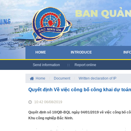
HOME
INTRODUCE
INF
Send information
Report online
Home
/
Document
/
Written declaration of IP
Quyết định Về việc công bố công khai dự to
10:42 06/08/2019
Quyết định số 10/QĐ-BQL ngày 04/01/2019 về việc công bố c
Khu công nghiệp Bắc Ninh.