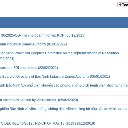
 QĐ 36/2025/QĐ-TTg cho doanh nghiệp KCN
(05/12/2025)
inh Industrial Zones Authority
(01/01/2022)
Bac Ninh Provincial People's Committee on the implementation of Resolution
/02/2021)
ises and FDI enterprises
(22/02/2021)
Board of Directors of Bac Ninh Industrial Zones Authority
(06/01/2021)
ỉnh Bắc Ninh V/v phổ biến khuyến cáo phòng, chống dịch bệnh viêm đường hô hấ
ion epidemics caused by Virus corona.
(05/02/2020)
hiệp Bắc Ninh về việc phòng, chống dịch viêm đường hô hấp cấp do virút corona
 DECREE 40/2019 / ND-CP OF MAY 13, 2019
(19/12/2019)