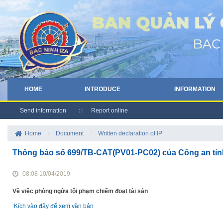
HOME
INTRODUCE
INFORMATION
Send information
Report online
Home
/
Document
/
Written declaration of IP
Thông báo số 699/TB-CAT(PV01-PC02) của Công an tỉn
08:08 10/04/2019
Về việc phòng ngừa tội phạm chiếm đoạt tài sản
Kích vào đây để xem văn bản