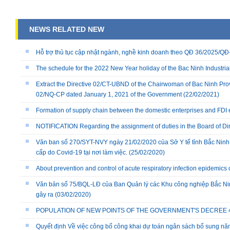
NEWS RELATED NEW
Hỗ trợ thủ tục cập nhật ngành, nghề kinh doanh theo QĐ 36/2025/
The schedule for the 2022 New Year holiday of the Bac Ninh Industria
Extract the Directive 02/CT-UBND of the Chairwoman of Bac Ninh Prov
02/NQ-CP dated January 1, 2021 of the Government
(22/02/2021)
Formation of supply chain between the domestic enterprises and FDI 
NOTIFICATION Regarding the assignment of duties in the Board of Dire
Văn ban số 270/SYT-NVY ngày 21/02/2020 của Sở Y tế tỉnh Bắc Ninh
cấp do Covid-19 tại nơi làm việc.
(25/02/2020)
About prevention and control of acute respiratory infection epidemics
Văn bản số 75/BQL-LĐ của Ban Quản lý các Khu công nghiệp Bắc Nin
gây ra
(03/02/2020)
POPULATION OF NEW POINTS OF THE GOVERNMENT'S DECREE 40/
Quyết định Về việc công bố công khai dự toán ngân sách bổ sung n