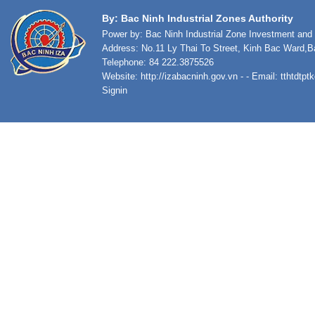
By: Bac Ninh Industrial Zones Authority
Power by: Bac Ninh Industrial Zone Investment an
Address: No.11 Ly Thai To Street, Kinh Bac Ward,B
Telephone: 84 222.3875526
Website:
http://izabacninh.gov.vn
- - Email:
tthtdtp
Signin