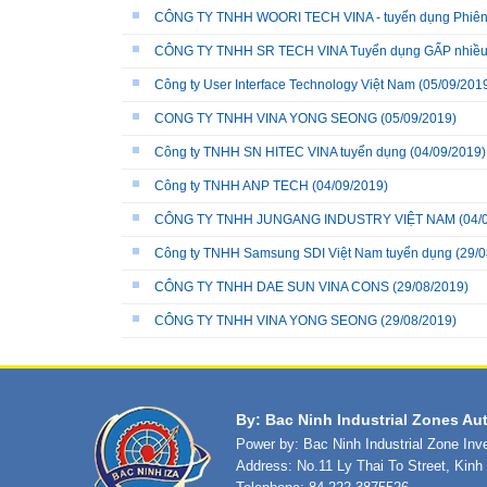
CÔNG TY TNHH WOORI TECH VINA - tuyển dụng Phiên 
CÔNG TY TNHH SR TECH VINA Tuyển dụng GẤP nhiều v
Công ty User Interface Technology Việt Nam
(05/09/201
CONG TY TNHH VINA YONG SEONG
(05/09/2019)
Công ty TNHH SN HITEC VINA tuyển dụng
(04/09/2019)
Công ty TNHH ANP TECH
(04/09/2019)
CÔNG TY TNHH JUNGANG INDUSTRY VIỆT NAM
(04/
Công ty TNHH Samsung SDI Việt Nam tuyển dụng
(29/0
CÔNG TY TNHH DAE SUN VINA CONS
(29/08/2019)
CÔNG TY TNHH VINA YONG SEONG
(29/08/2019)
By: Bac Ninh Industrial Zones Aut
Power by: Bac Ninh Industrial Zone In
Address: No.11 Ly Thai To Street, Kin