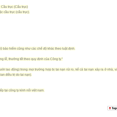
Cầu trục (Cẩu trục)
 cầu trục (cẩu trục).
 bảo hiểm cũng như các chế độ khác theo luật định.
 lễ, thưởng tết theo quy định của Công ty."
 lao động) trong mọi trường hợp bị tai nạn rủi ro, kể cả tai nạn xảy ra ở nhà, v
an điều trị do tai nạn).
p tại công ty kính nổi việt nam.