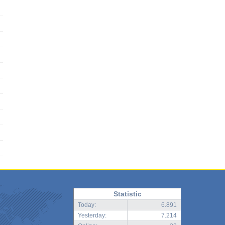
Statistic
Today:
6.891
Yesterday:
7.214