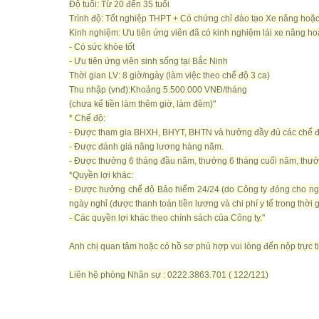
Độ tuổi: Từ 20 đến 35 tuổi
Trình độ: Tốt nghiệp THPT + Có chứng chỉ đào tạo Xe nâng hoặc 
Kinh nghiệm: Ưu tiên ứng viên đã có kinh nghiệm lái xe nâng hoặc
- Có sức khỏe tốt
- Ưu tiên ứng viên sinh sống tại Bắc Ninh
Thời gian LV: 8 giờ/ngày (làm việc theo chế độ 3 ca)
Thu nhập (vnđ):Khoảng 5.500.000 VNĐ/tháng
(chưa kể tiền làm thêm giờ, làm đêm)"
* Chế độ:
- Được tham gia BHXH, BHYT, BHTN và hưởng đầy đủ các chế độ
- Được đánh giá nâng lương hàng năm.
- Được thưởng 6 tháng đầu năm, thưởng 6 tháng cuối năm, thưởng
*Quyền lợi khác:
- Được hưởng chế độ Bảo hiểm 24/24 (do Công ty đóng cho người
ngày nghỉ (được thanh toán tiền lương và chi phí y tế trong thời gi
- Các quyền lợi khác theo chính sách của Công ty."
Anh chị quan tâm hoặc có hồ sơ phù hợp vui lòng đến nộp trực tiế
Liên hệ phòng Nhân sự : 0222.3863.701 ( 122/121)