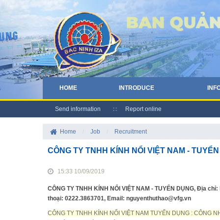
HOME
INTRODUCE
INF
Send information
Report online
Home
/
Job
/
Recruitment
CÔNG TY TNHH KÍNH NỔI VIỆT NAM - TUYỂ
15:33 10/09/2019
CÔNG TY TNHH KÍNH NỔI VIỆT NAM - TUYỂN DỤNG, Địa chỉ: KC
thoại: 0222.3863701, Email: nguyenthuthao@vfg.vn
CÔNG TY TNHH KÍNH NỔI VIỆT NAM TUYỂN DỤNG : CÔNG N