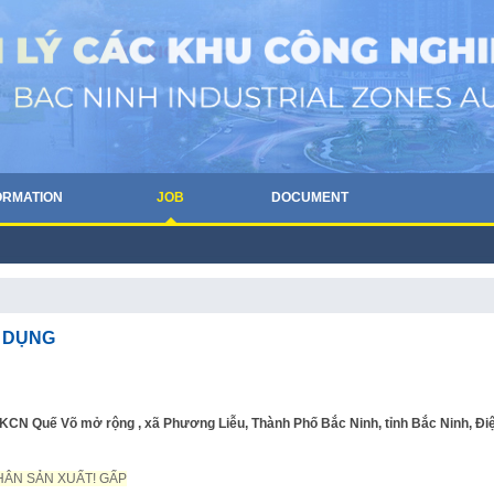
ORMATION
JOB
DOCUMENT
N DỤNG
N Quế Võ mở rộng , xã Phương Liễu, Thành Phố Bắc Ninh, tỉnh Bắc Ninh, Đi
HÂN SẢN XUẤT! GẤP