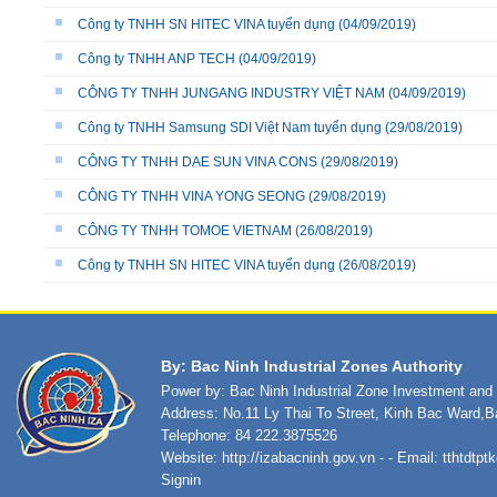
Công ty TNHH SN HITEC VINA tuyển dụng
(04/09/2019)
Công ty TNHH ANP TECH
(04/09/2019)
CÔNG TY TNHH JUNGANG INDUSTRY VIỆT NAM
(04/09/2019)
Công ty TNHH Samsung SDI Việt Nam tuyển dụng
(29/08/2019)
CÔNG TY TNHH DAE SUN VINA CONS
(29/08/2019)
CÔNG TY TNHH VINA YONG SEONG
(29/08/2019)
CÔNG TY TNHH TOMOE VIETNAM
(26/08/2019)
Công ty TNHH SN HITEC VINA tuyển dụng
(26/08/2019)
By: Bac Ninh Industrial Zones Authority
Power by: Bac Ninh Industrial Zone Investment an
Address: No.11 Ly Thai To Street, Kinh Bac Ward,B
Telephone: 84 222.3875526
Website:
http://izabacninh.gov.vn
- - Email:
tthtdtp
Signin