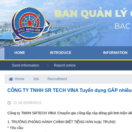
HOME
INTRODUCE
INFORMATION
Send information
Report online
Home
/
Job
/
Recruitment
CÔNG TY TNHH SR TECH VINA Tuyển dụng GẤP nhiều v
11:18 05/09/2019
Công ty TNHH SRTECH VINA Chuyên gia công lắp ráp đóng gói linh kiện đ
1. TRƯỞNG PHÒNG HÀNH CHÍNH BIẾT TIẾNG HÀN hoặc TRUNG
* Yêu cầu: