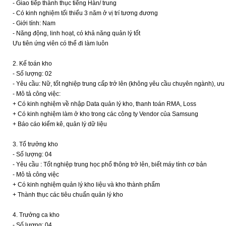
- Giao tiếp thành thục tiếng Hàn/ trung
- Có kinh nghiệm tối thiểu 3 năm ở vị trí tương đương
- Giới tính: Nam
- Năng động, linh hoạt, có khả năng quản lý tốt
Ưu tiên ứng viên có thể đi làm luôn
2. Kế toán kho
- Số lượng: 02
- Yêu cầu: Nữ, tốt nghiệp trung cấp trở lên (không yêu cầu chuyên ngành), ưu
- Mô tả công việc:
+ Có kinh nghiệm về nhập Data quản lý kho, thanh toán RMA, Loss
+ Có kinh nghiệm làm ở kho trong các công ty Vendor của Samsung
+ Báo cáo kiểm kê, quản lý dữ liệu
3. Tổ trưởng kho
- Số lượng: 04
- Yêu cầu : Tốt nghiệp trung học phổ thông trở lên, biết máy tính cơ bản
- Mô tả công việc
+ Có kinh nghiệm quản lý kho liệu và kho thành phẩm
+ Thành thục các tiêu chuẩn quản lý kho
4. Trưởng ca kho
- Số lượng: 04