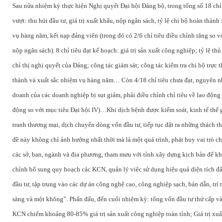
Sau nửa nhiệm kỳ thực hiện Nghị quyết Đại hội Đảng bộ, trong tổng số 18 chỉ t
vượt: thu hút đầu tư, giá trị xuất khẩu, nộp ngân sách, tỷ lệ chi bộ hoàn thà
vụ hàng năm, kết nạp đảng viên (trong đó có 2/6 chỉ tiêu điều chỉnh tăng so v
nộp ngân sách). 8 chỉ tiêu đạt kế hoạch: giá trị sản xuất công nghiệp; tỷ lệ t
chỉ thị nghị quyết của Đảng; công tác giám sát; công tác kiểm tra chi bộ trự
thành và xuất sắc nhiệm vụ hàng năm… Còn 4/18 chỉ tiêu chưa đạt, nguyên n
doanh của các doanh nghiệp bị sụt giảm, phải điều chỉnh chỉ tiêu về lao độn
động so với mục tiêu Đại hội IV)…Khi dịch bệnh được kiểm soát, kinh tế thế gi
tranh thương mại, dịch chuyển dòng vốn đầu tư, tiếp tục đặt ra những thách 
đề này không chỉ ảnh hưởng nhất thời mà là một quá trình, phát huy vai trò 
các sở, ban, ngành và địa phương, tham mưu với tỉnh xây dựng kịch bản để kh
chỉnh bổ sung quy hoạch các KCN, quản lý việc sử dụng hiệu quả diện tích đấ
đầu tư, tập trung vào các dự án công nghệ cao, công nghiệp sạch, bán dẫn, trí 
sàng và một không”. Phấn đấu, đến cuối nhiệm kỳ: tổng vốn đầu tư thứ cấp v
KCN chiếm khoảng 80-85% giá trị sản xuất công nghiệp toàn tỉnh; Giá trị xu