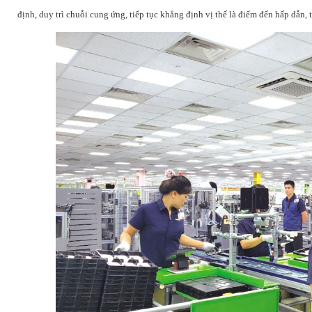
định, duy trì chuỗi cung ứng, tiếp tục khẳng định vị thế là điểm đến hấp dẫn, t