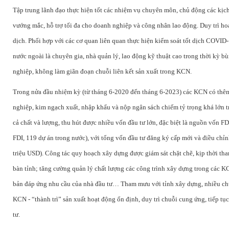
Tập trung lãnh đạo thực hiện tốt các nhiệm vụ chuyên môn, chủ động các kịch b
vướng mắc, hỗ trợ tối đa cho doanh nghiệp và công nhân lao động. Duy trì h
dịch. Phối hợp với các cơ quan liên quan thực hiện kiểm soát tốt dịch COVID-
nước ngoài là chuyên gia, nhà quản lý, lao động kỹ thuật cao trong thời kỳ 
nghiệp, không làm giãn đoạn chuỗi liên kết sản xuất trong KCN.
Trong nửa đầu nhiệm kỳ (từ tháng 6-2020 đến tháng 6-2023) các KCN có thêm 1
nghiệp, kim ngạch xuất, nhập khẩu và nộp ngân sách chiếm tỷ trọng khá lớn tr
cả chất và lượng, thu hút được nhiều vốn đầu tư lớn, đặc biệt là nguồn vốn F
FDI, 119 dự án trong nước), với tổng vốn đầu tư đăng ký cấp mới và điều chỉ
triệu USD). Công tác quy hoạch xây dựng được giám sát chặt chẽ, kịp thời 
bàn tỉnh; tăng cường quản lý chất lượng các công trình xây dựng trong các KC
bản đáp ứng nhu cầu của nhà đầu tư…
Tham mưu với tỉnh xây dựng, nhiều ch
KCN - “thành trì” sản xuất hoạt động ổn định, duy trì chuỗi cung ứng, tiếp tục
tư.