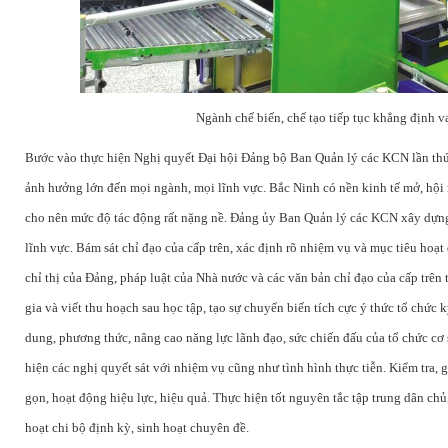
Ngành chế biến, chế tạo tiếp tục khẳng định va
Bước vào thực hiện Nghị quyết Đại hội Đảng bộ Ban Quản lý các KCN lần th
ảnh hưởng lớn đến mọi ngành, mọi lĩnh vực. Bắc Ninh có nền kinh tế mở, hội n
cho nên mức độ tác động rất nặng nề. Đảng ủy Ban Quản lý các KCN xây dựng
lĩnh vực. Bám sát chỉ đạo của cấp trên, xác định rõ nhiệm vụ và mục tiêu hoạt 
chỉ thị của Đảng, pháp luật của Nhà nước và các văn bản chỉ đạo của cấp trên
gia và viết thu hoạch sau học tập, tạo sự chuyển biến tích cực ý thức tổ chức 
dung, phương thức, nâng cao năng lực lãnh đạo, sức chiến đấu của tổ chức cơ 
hiện các nghị quyết sát với nhiệm vụ cũng như tình hình thực tiễn. Kiểm tra, g
gọn, hoạt động hiệu lực, hiệu quả. Thực hiện tốt nguyên tắc tập trung dân chủ
hoạt chi bộ định kỳ, sinh hoạt chuyên đề.