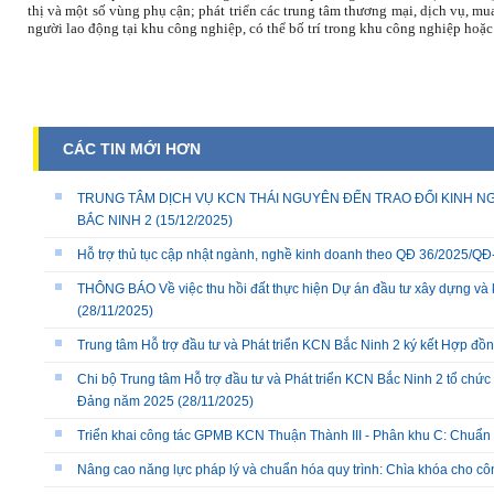
thị và một số vùng phụ cận; phát triển các trung tâm thương mại, dịch vụ, m
người lao động tại khu công nghiệp, có thể bố trí trong khu công nghiệp hoặc
CÁC TIN MỚI HƠN
TRUNG TÂM DỊCH VỤ KCN THÁI NGUYÊN ĐẾN TRAO ĐỔI KINH NG
BẮC NINH 2
(15/12/2025)
Hỗ trợ thủ tục cập nhật ngành, nghề kinh doanh theo QĐ 36/2025/
THÔNG BÁO Về việc thu hồi đất thực hiện Dự án đầu tư xây dựng và 
(28/11/2025)
Trung tâm Hỗ trợ đầu tư và Phát triển KCN Bắc Ninh 2 ký kết Hợp đồ
Chi bộ Trung tâm Hỗ trợ đầu tư và Phát triển KCN Bắc Ninh 2 tổ chức 
Đảng năm 2025
(28/11/2025)
Triển khai công tác GPMB KCN Thuận Thành III - Phân khu C: Chuẩn b
Nâng cao năng lực pháp lý và chuẩn hóa quy trình: Chìa khóa cho cô