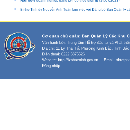
Hơn 96% doanh nghiệp đăng ký nộp thuế điện tử
(24/07/2023)
Bí thư Tỉnh ủy Nguyễn Anh Tuấn làm việc với Đảng bộ Ban Quản lý 
Cơ quan chủ quản: Ban Quản Lý Các Khu C
Vận hành bởi: Trung tâm Hỗ trợ đầu tư và Phát tri
Địa chỉ: 11 Lý Thái Tổ, Phường Kinh Bắc, Tỉnh Bắc
Điện thoại: 0222.3875526
Website:
http://izabacninh.gov.vn
- - Email:
tthtdtp
Đăng nhập