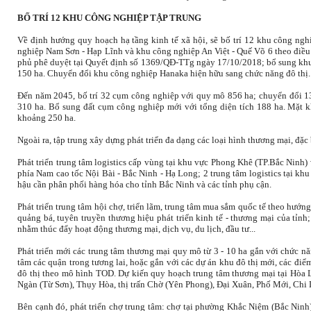
BỐ TRÍ 12 KHU CÔNG NGHIỆP TẬP TRUNG
Về định hướng quy hoạch hạ tầng kinh tế xã hội, sẽ bố trí 12 khu công nghi
nghiệp Nam Sơn - Hạp Lĩnh và khu công nghiệp An Việt - Quế Võ 6 theo điề
phủ phê duyệt tại Quyết định số 1369/QĐ-TTg ngày 17/10/2018; bổ sung khu
150 ha. Chuyển đổi khu công nghiệp Hanaka hiện hữu sang chức năng đô thị.
Đến năm 2045, bố trí 32 cụm công nghiệp với quy mô 856 ha; chuyển đổi 13 
310 ha. Bổ sung đất cụm công nghiệp mới với tổng diện tích 188 ha. Mặt k
khoảng 250 ha.
Ngoài ra, tập trung xây dựng phát triển đa dạng các loại hình thương mại, đặc
Phát triển trung tâm logistics cấp vùng tại khu vực Phong Khê (TP.Bắc Ninh
phía Nam cao tốc Nội Bài - Bắc Ninh - Hạ Long; 2 trung tâm logistics tại k
hậu cần phân phối hàng hóa cho tỉnh Bắc Ninh và các tỉnh phụ cận.
Phát triển trung tâm hội chợ, triển lãm, trung tâm mua sắm quốc tế theo hướng 
quảng bá, tuyên truyền thương hiệu phát triển kinh tế - thương mại của tỉnh
nhằm thúc đẩy hoạt động thương mại, dịch vụ, du lịch, đầu tư...
Phát triển mới các trung tâm thương mại quy mô từ 3 - 10 ha gắn với chức n
tâm các quận trong tương lai, hoặc gắn với các dự án khu đô thị mới, các điểm
đô thị theo mô hình TOD. Dự kiến quy hoạch trung tâm thương mại tại Hòa
Ngàn (Từ Sơn), Thụy Hòa, thị trấn Chờ (Yên Phong), Đại Xuân, Phố Mới, Chi L
Bên cạnh đó, phát triển chợ trung tâm: chợ tại phường Khắc Niệm (Bắc Nin