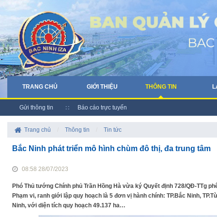
TRANG CHỦ
GIỚI THIỆU
THÔNG TIN
L
Gửi thông tin
Báo cáo trực tuyến
Trang chủ
/
Thông tin
/
Tin tức
Bắc Ninh phát triển mô hình chùm đô thị, đa trung tâm
08:58 28/07/2023
Phó Thủ tướng Chính phủ Trần Hồng Hà vừa ký Quyết định 728/QĐ-TTg phê
Phạm vi, ranh giới lập quy hoạch là 5 đơn vị hành chính: TP.Bắc Ninh, TP.
Ninh, với diện tích quy hoạch 49.137 ha…