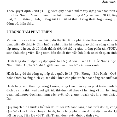
Ảnh minh 
Theo Quyết định 728/QĐ-TTg, việc quy hoạch nhằm xây dựng và phát triển đô 
tỉnh Bắc Ninh trở thành thành phố trực thuộc trung ương vào năm 2030; Xây 
thái, đô thị thông minh, hướng tới kinh tế tri thức. Đồng thời tăng cường q
đồng bộ, hiện đại...
7 TRỌNG TÂM PHÁT TRIỂN
Về mô hình cấu trúc phát triển, đô thị Bắc Ninh phát triển theo mô hình ch
phát triển đô thị, lấy định hướng phát triển hệ thống giao thông công cộng 
tập trung dân cư, từ đó hình thành tiếp hệ thống giao thông phân tán (TOD)
sinh thái, công viên, làng xóm, bảo tồn di tích văn hóa lịch sử, cảnh quan sinh
Hành lang đô thị dịch vụ dọc quốc lộ 1A (Từ Sơn - Tiên Du - Bắc Ninh): dọc h
Ninh, Tiên Du, Từ Sơn được giới hạn phát triển bởi các nêm xanh.
Hành lang đô thị công nghiệp dọc quốc lộ 18 (Yên Phong - Bắc Ninh - Quế V
hoàn thiện hạ tầng dịch vụ, tạo điều kiện cho phát triển hoạt động sản xuất t
Hành lang sinh thái dọc sông Đuống, sông Cầu: bảo vệ và phát triển hành la
dịch vụ sinh thái, vui chơi giải trí, thể dục thể thao và hạ tầng xã hội, hạ tầ
quan, mặt nước dọc hành lang các tuyến sông; quy hoạch các khu vực phát 
Du.
Quy hoạch định hướng kết nối đô thị lõi với hành lang phát triển đô thị, côn
Quế Võ - Gia Bình - Thuận Thành; hành lang phát triển đô thị dịch vụ dọc Q
nối Từ Sơn, Tiên Du với Thuận Thành dọc tuyến đường tỉnh 276.