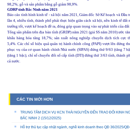
98,2%; gỗ và sản phẩm bằng gỗ giảm 98,9%.
GDRP tỉnh Bắc Ninh năm 2021
Báo cáo tình hình kinh tế - xã hội năm 2021, Giám đốc Sở Kế hoạch và Đầu t
lần 4, nhiều tỉnh, thành phố phải thực hiện giãn cách xã hội, nền kinh tế đất
trưởng tốt, vượt kế hoạch đề ra, đóng góp quan trọng vào sự phát triển của đất
Tổng sản phẩm trên địa bàn tỉnh (GRDP) năm 2021 (giá SS năm 2010) ước tăng
khẩu hàng hóa tăng 18,7%; sản xuất nông nghiệp chuyển dịch tích cực t
5,4%. Các chỉ số hiệu quả quản trị hành chính công (PAPI) vượt lên đứng thứ
phục vụ của cơ quan hành chính Nhà nước (SIPAS) đứng thứ 9/63 (tăng 7 bậc
(tăng 1 bậc); chỉ số chuyển đổi số cấp tỉnh (DTI) đứng thứ 3/63 tỉnh, thành
cả nước.
CÁC TIN MỚI HƠN
TRUNG TÂM DỊCH VỤ KCN THÁI NGUYÊN ĐẾN TRAO ĐỔI KINH NG
BẮC NINH 2
(15/12/2025)
Hỗ trợ thủ tục cập nhật ngành, nghề kinh doanh theo QĐ 36/2025/