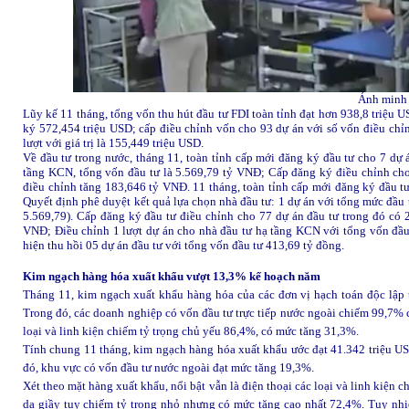
Ảnh minh
Lũy kế 11 tháng, tổng vốn thu hút đầu tư FDI toàn tỉnh đạt hơn 938,8 triệu 
ký 572,454 triệu USD; cấp điều chỉnh vốn cho 93 dự án với số vốn điều chỉ
lượt với giá trị là 155,449 triệu USD.
Về đầu tư trong nước, tháng 11, toàn tỉnh cấp mới đăng ký đầu tư cho 7 dự
tầng KCN, tổng vốn đầu tư là 5.569,79 tỷ VNĐ; Cấp đăng ký điều chỉnh cho 
điều chỉnh tăng 183,646 tỷ VNĐ. 11 tháng, toàn tỉnh cấp mới đăng ký đầu tư
Quyết định phê duyệt kết quả lựa chọn nhà đầu tư: 1 dự án với tổng mức đầu 
5.569,79). Cấp đăng ký đầu tư điều chỉnh cho 77 dự án đầu tư trong đó có 
VNĐ; Điều chỉnh 1 lượt dự án cho nhà đầu tư hạ tầng KCN với tổng vốn đầu
hiện thu hồi 05 dự án đầu tư với tổng vốn đầu tư 413,69 tỷ đồng.
Kim ngạch hàng hóa xuất khẩu vượt 13,3% kế hoạch năm
Tháng 11, kim ngạch xuất khẩu hàng hóa của các đơn vị hạch toán độc lập t
Trong đó, các doanh nghiệp có vốn đầu tư trực tiếp nước ngoài chiếm 99,7% 
loại và linh kiện chiếm tỷ trọng chủ yếu 86,4%, có mức tăng 31,3%.
Tính chung 11 tháng, kim ngạch hàng hóa xuất khẩu ước đạt 41.342 triệu U
đó, khu vực có vốn đầu tư nước ngoài đạt mức tăng 19,3%.
Xét theo mặt hàng xuất khẩu, nổi bật vẫn là điện thoại các loại và linh kiện
da giầy tuy chiếm tỷ trọng nhỏ nhưng có mức tăng cao nhất 72,4%. Tuy nhi