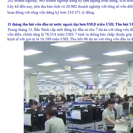
202 doanh nghiệp; 965 doanh nghiệp đăng ký tạm ngừng hoạt động; 638 doanh
Lũy kế đến nay, trên địa bàn tỉnh có 20.982 doanh nghiệp với tổng số vốn đi
hoạt động với tổng vốn đăng ký hơn 310.371 tỷ đồng.
11 tháng thu hút vốn đầu tư nước ngoài đạt hơn 938,8 triệu USD; Thu hút 5
Trong tháng 11, Bắc Ninh cấp mới đăng ký đầu tư cho 7 dự án với tổng vốn
vốn điều chỉnh tăng là 78,514 triệu USD; 7 lượt ra thông báo chấp thuận góp
kinh tế với giá trị là 10,189 triệu USD; Thu hồi 06 dự án với tổng vốn đầu tư 