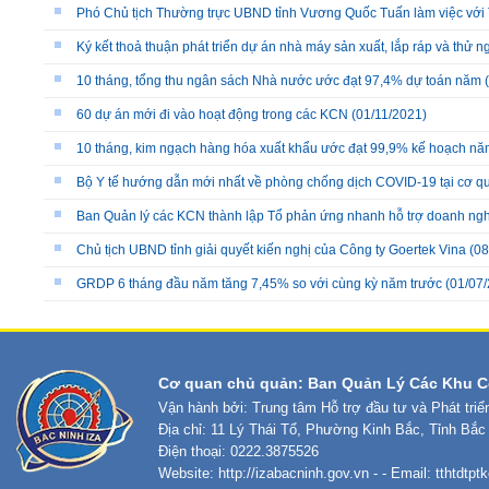
Phó Chủ tịch Thường trực UBND tỉnh Vương Quốc Tuấn làm việc vớ
Ký kết thoả thuận phát triển dự án nhà máy sản xuất, lắp ráp và thử 
10 tháng, tổng thu ngân sách Nhà nước ước đạt 97,4% dự toán năm
(
60 dự án mới đi vào hoạt động trong các KCN
(01/11/2021)
10 tháng, kim ngạch hàng hóa xuất khẩu ước đạt 99,9% kế hoạch n
Bộ Y tế hướng dẫn mới nhất về phòng chống dịch COVID-19 tại cơ qu
Ban Quản lý các KCN thành lập Tổ phản ứng nhanh hỗ trợ doanh ng
Chủ tịch UBND tỉnh giải quyết kiến nghị của Công ty Goertek Vina
(08
GRDP 6 tháng đầu năm tăng 7,45% so với cùng kỳ năm trước
(01/07/
Cơ quan chủ quản: Ban Quản Lý Các Khu C
Vận hành bởi: Trung tâm Hỗ trợ đầu tư và Phát tri
Địa chỉ: 11 Lý Thái Tổ, Phường Kinh Bắc, Tỉnh Bắc
Điện thoại: 0222.3875526
Website:
http://izabacninh.gov.vn
- - Email:
tthtdtp