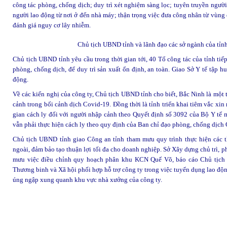
công tác phòng, chống dịch; duy trì xét nghiệm sàng lọc; tuyên truyền người
người lao động từ nơi ở đến nhà máy; thận trọng việc đưa công nhân từ vùng
đánh giá nguy cơ lây nhiễm.
Chủ tịch UBND tỉnh và lãnh đạo các sở ngành của tỉn
Chủ tịch UBND tỉnh yêu cầu trong thời gian tới, 40 Tổ công tác của tỉnh tiế
phòng, chống dịch, để duy trì sản xuất ổn định, an toàn. Giao Sở Y tế tập 
động.
Về các kiến nghị của công ty, Chủ tịch UBND tỉnh cho biết, Bắc Ninh là một
cảnh trong bối cảnh dịch Covid-19. Đồng thời là tỉnh triển khai tiêm vắc xin
gian cách ly đối với người nhập cảnh theo Quyết định số 3092 của Bộ Y tế mớ
vẫn phải thực hiện cách ly theo quy định của Ban chỉ đạo phòng, chống dịch 
Chủ tịch UBND tỉnh giao Công an tỉnh tham mưu quy trình thực hiện các t
ngoài, đảm bảo tạo thuận lợi tối đa cho doanh nghiệp. Sở Xây dựng chủ trì, 
mưu việc điều chỉnh quy hoạch phân khu KCN Quế Võ, báo cáo Chủ tịch
Thương binh và Xã hội phối hợp hỗ trợ công ty trong việc tuyển dụng lao độn
úng ngập xung quanh khu vực nhà xưởng của công ty.