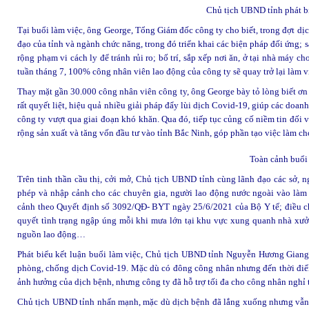
Chủ tịch UBND tỉnh phát bi
Tại buổi làm việc, ông George, Tổng Giám đốc công ty cho biết, trong đợt dịc
đạo của tỉnh và ngành chức năng, trong đó triển khai các biện pháp đối ứng; s
rộng phạm vi cách ly để tránh rủi ro; bố trí, sắp xếp nơi ăn, ở tại nhà máy c
tuần tháng 7, 100% công nhân viên lao động của công ty sẽ quay trở lại làm v
Thay mặt gần 30.000 công nhân viên công ty, ông George bày tỏ lòng biết ơn đ
rất quyết liệt, hiệu quả nhiều giải pháp đẩy lùi dịch Covid-19, giúp các doan
công ty vượt qua giai đoạn khó khăn. Qua đó, tiếp tục củng cố niềm tin đối v
rộng sản xuất và tăng vốn đầu tư vào tỉnh Bắc Ninh, góp phần tạo việc làm cho
Toàn cảnh buổi 
Trên tinh thần cầu thị, cởi mở, Chủ tịch UBND tỉnh cùng lãnh đạo các sở, n
phép và nhập cảnh cho các chuyên gia, người lao động nước ngoài vào làm vi
cảnh theo Quyết định số 3092/QĐ- BYT ngày 25/6/2021 của Bộ Y tế; điều 
quyết tình trạng ngập úng mỗi khi mưa lớn tại khu vực xung quanh nhà xưởn
nguồn lao động…
Phát biểu kết luận buổi làm việc, Chủ tịch UBND tỉnh Nguyễn Hương Giang đ
phòng, chống dịch Covid-19. Mặc dù có đông công nhân nhưng đến thời điể
ảnh hưởng của dịch bệnh, nhưng công ty đã hỗ trợ tối đa cho công nhân nghỉ t
Chủ tịch UBND tỉnh nhấn mạnh, mặc dù dịch bệnh đã lắng xuống nhưng vẫn ti