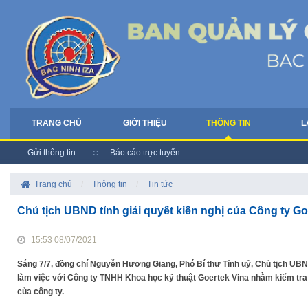
TRANG CHỦ
GIỚI THIỆU
THÔNG TIN
L
Gửi thông tin
Báo cáo trực tuyến
Trang chủ
/
Thông tin
/
Tin tức
Chủ tịch UBND tỉnh giải quyết kiến nghị của Công ty Go
15:53 08/07/2021
Sáng 7/7, đồng chí Nguyễn Hương Giang, Phó Bí thư Tỉnh uỷ, Chủ tịch UBN
làm việc với Công ty TNHH Khoa học kỹ thuật Goertek Vina nhằm kiểm tra 
của công ty.