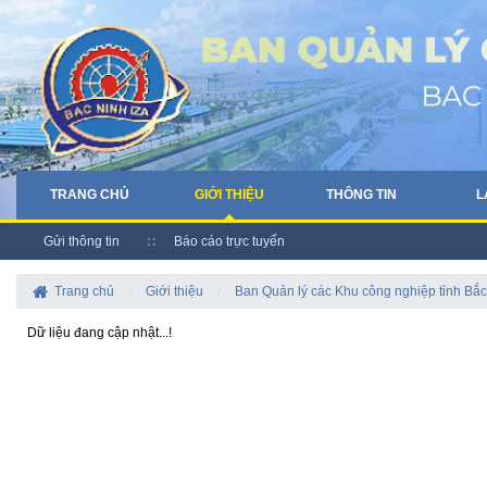
TRANG CHỦ
GIỚI THIỆU
THÔNG TIN
L
Gửi thông tin
Báo cáo trực tuyến
Trang chủ
/
Giới thiệu
/
Ban Quản lý các Khu công nghiệp tỉnh Bắc
Dữ liệu đang cập nhật...!