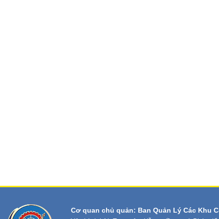
Cơ quan chủ quản: Ban Quản Lý Các Khu C