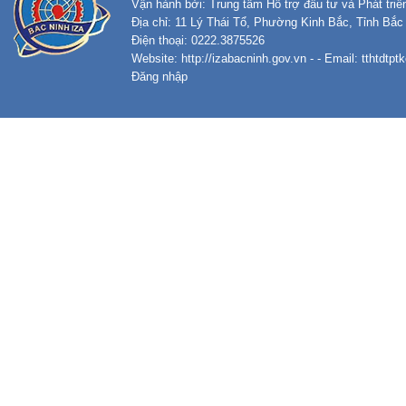
Vận hành bởi: Trung tâm Hỗ trợ đầu tư và Phát tri
Địa chỉ: 11 Lý Thái Tổ, Phường Kinh Bắc, Tỉnh Bắc
Điện thoại: 0222.3875526
Website:
http://izabacninh.gov.vn
- - Email:
tthtdtp
Đăng nhập