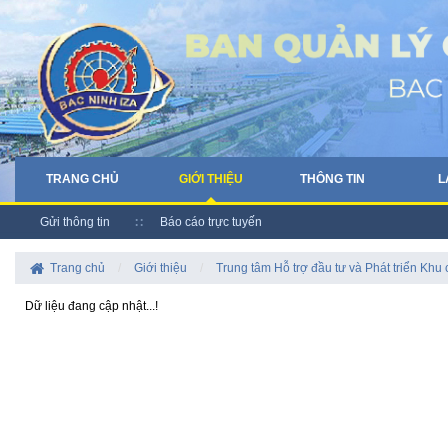
TRANG CHỦ
GIỚI THIỆU
THÔNG TIN
L
Gửi thông tin
Báo cáo trực tuyến
Trang chủ
/
Giới thiệu
/
Trung tâm Hỗ trợ đầu tư và Phát triển Khu
Dữ liệu đang cập nhật...!