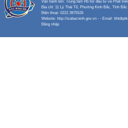
Vận hành bởi: Trung tâm Hỗ trợ đầu tư và Phát tri
Địa chỉ: 11 Lý Thái Tổ, Phường Kinh Bắc, Tỉnh Bắc
Điện thoại: 0222.3875526
Website:
http://izabacninh.gov.vn
- - Email:
tthtdtp
Đăng nhập