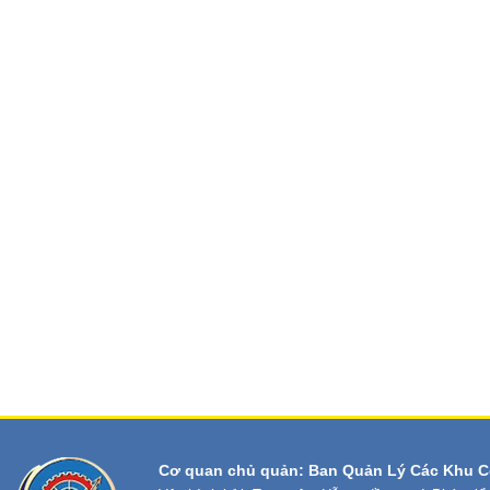
Cơ quan chủ quản: Ban Quản Lý Các Khu C