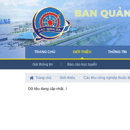
TRANG CHỦ
GIỚI THIỆU
THÔNG TIN
Gửi thông tin
Báo cáo trực tuyến
Trang chủ
/
Giới thiệu
/
Các khu công nghiệp thuộc t
Dữ liệu đang cập nhật...!