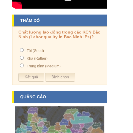
THĂM DÒ
Chất lượng lao động trong các KCN Bắc
Ninh (Labor quality in Bac Ninh IPs)?
Tốt (Good)
Khá (Rather)
Trung bình (Medium)
QUẢNG CÁO