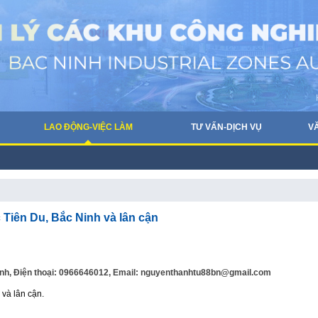
LAO ĐỘNG-VIỆC LÀM
TƯ VẤN-DỊCH VỤ
V
 Tiên Du, Bắc Ninh và lân cận
 Ninh, Điện thoại: 0966646012, Email: nguyenthanhtu88bn@gmail.com
 và lân cận.