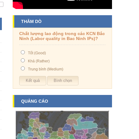
THĂM DÒ
Chất lượng lao động trong các KCN Bắc
Ninh (Labor quality in Bac Ninh IPs)?
Tốt (Good)
Khá (Rather)
Trung bình (Medium)
QUẢNG CÁO