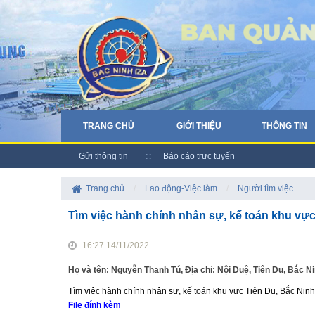
TRANG CHỦ
GIỚI THIỆU
THÔNG TIN
Gửi thông tin
Báo cáo trực tuyến
Trang chủ
/
Lao động-Việc làm
/
Người tìm việc
Tìm việc hành chính nhân sự, kế toán khu vực
16:27 14/11/2022
Họ và tên: Nguyễn Thanh Tú, Địa chỉ: Nội Duệ, Tiên Du, Bắc
Tìm việc hành chính nhân sự, kế toán khu vực Tiên Du, Bắc Ninh
File đính kèm