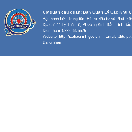
Cơ quan chủ quản: Ban Quản Lý Các Khu C
Vận hành bởi: Trung tâm Hỗ trợ đầu tư và Phát tri
Địa chỉ: 11 Lý Thái Tổ, Phường Kinh Bắc, Tỉnh Bắc
Điện thoại: 0222.3875526
Website:
http://izabacninh.gov.vn
- - Email:
tthtdtp
Đăng nhập