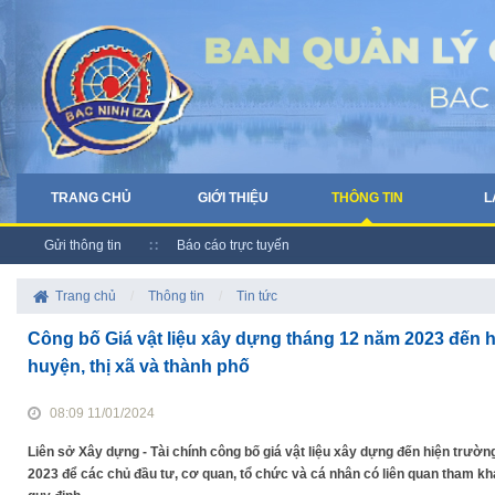
TRANG CHỦ
GIỚI THIỆU
THÔNG TIN
L
Gửi thông tin
Báo cáo trực tuyến
Trang chủ
/
Thông tin
/
Tin tức
Công bố Giá vật liệu xây dựng tháng 12 năm 2023 đến 
huyện, thị xã và thành phố
08:09 11/01/2024
Liên sở Xây dựng - Tài chính công bố giá vật liệu xây dựng đến hiện trườ
2023 để các chủ đầu tư, cơ quan, tổ chức và cá nhân có liên quan tham khả