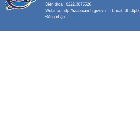
Điện thoại: 0222.3875526
Website:
http://izabacninh.gov.vn
- - Email:
tthtdtp
Đăng nhập