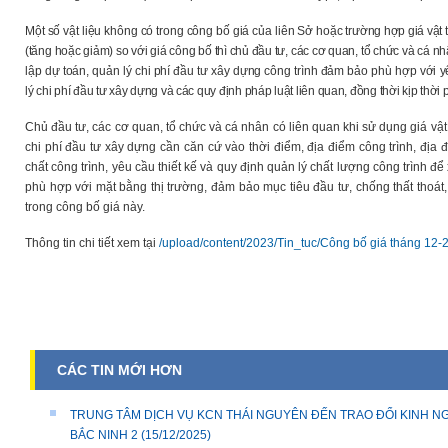
Một số vật liệu không có trong công bố giá của liên Sở hoặc t
rường hợp giá vật t
(tăng hoặc giảm) so với giá công bố thì chủ đầu tư, các cơ quan, tổ chức và cá nh
lập dự toán, quản lý chi phí đầu tư xây dựng công trình đảm bảo phù hợp với 
lý chi phí đầu tư xây dựng và các quy định pháp luật liên quan, đồng thời kịp thờ
Chủ đầu tư, các cơ quan, tổ chức và cá nhân có liên quan khi sử dụng giá vật t
chi phí đầu tư xây dựng cần căn cứ vào thời điểm, địa điểm công trình, địa đ
chất công trình, yêu cầu thiết kế và quy định quản lý chất lượng công trình để xe
phù hợp với mặt bằng thị trường, đảm bảo mục tiêu đầu tư, chống thất thoát, 
trong công bố giá này.
Thông tin chi tiết xem tại
/upload/content/2023/Tin_tuc/Công bố giá tháng 12
CÁC TIN MỚI HƠN
TRUNG TÂM DỊCH VỤ KCN THÁI NGUYÊN ĐẾN TRAO ĐỔI KINH NG
BẮC NINH 2
(15/12/2025)