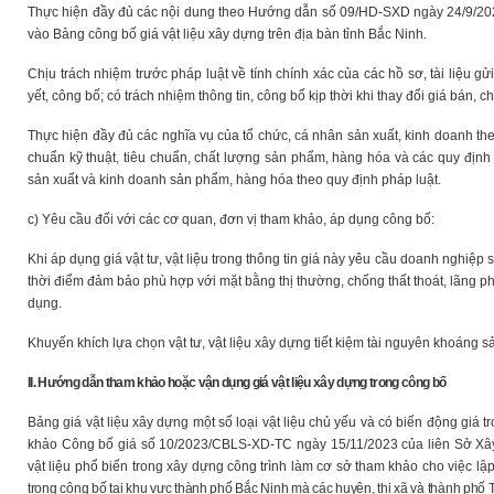
Thực hiện đầy đủ các nội dung theo Hướng dẫn số 09/HD-SXD ngày 24/9/202
vào Bảng công bố giá vật liệu xây dựng trên địa bàn tỉnh Bắc Ninh.
Chịu trách nhiệm trước pháp luật về tính chính xác của các hồ sơ, tài liệu 
yết, công bố; có trách nhiệm thông tin, công bố kịp thời khi thay đổi giá bán, 
Thực hiện đầy đủ các nghĩa vụ của tổ chức, cá nhân sản xuất, kinh doanh th
chuẩn kỹ thuật, tiêu chuẩn, chất lượng sản phẩm, hàng hóa và các quy định
sản xuất và kinh doanh sản phẩm, hàng hóa theo quy định pháp luật.
c) Yêu cầu đối với các cơ quan, đơn vị tham khảo, áp dụng công bố:
Khi
áp dụng giá vật tư, vật liệu trong thông tin giá này yêu cầu doanh nghiệp s
thời điểm đảm bảo phù hợp với mặt bằng thị thường, chống thất thoát, lãng phí
dụng.
Khuyến khích lựa chọn vật tư, vật liệu xây dựng tiết kiệm tài nguyên khoáng sả
II. Hướng dẫn tham khảo hoặc vận dụng giá vật liệu xây dựng trong công bố
Bảng giá vật liệu xây dựng một số loại vật liệu chủ yếu và có biến động giá 
khảo Công bố giá số 10/2023/CBLS-XD-TC ngày 15/11/2023 của liên Sở Xây
vật liệu phổ biến trong xây dựng công trình làm cơ sở tham khảo cho việc lậ
trong công bố tại khu vực thành phố Bắc Ninh mà các huyện, thị xã và thành phố 