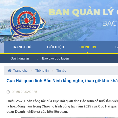
TRANG CHỦ
GIỚI THIỆU
THÔNG TIN
L
Gửi thông tin
Báo cáo trực tuyến
Trang chủ
/
Thông tin
/
Tin tức
Cục Hải quan tỉnh Bắc Ninh lắng nghe, tháo gỡ khó kh
08:55 28/02/2025
Chiều 25-2, Đoàn công tác của Cục Hải quan tỉnh Bắc Ninh có buổi làm việ
là hoạt động nằm trong Chương trình công tác năm 2025 của Cục Hải quan B
quan-Doanh nghiệp và các bên liên quan.