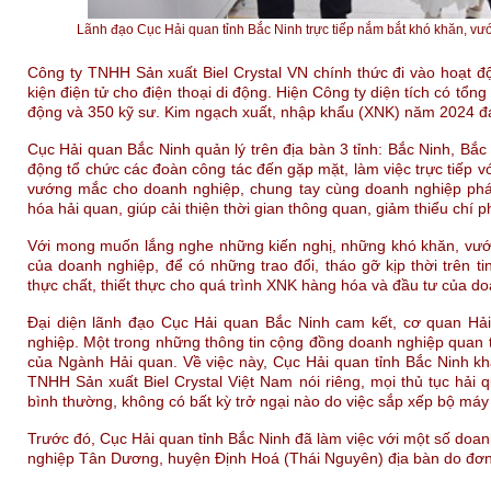
Lãnh đạo Cục Hải quan tỉnh Bắc Ninh trực tiếp nắm bắt khó khăn, vướ
Công ty TNHH Sản xuất Biel Crystal VN chính thức đi vào hoạt độ
kiện điện tử cho điện thoại di động. Hiện Công ty diện tích có tổn
động và 350 kỹ sư. Kim ngạch xuất, nhập khẩu (XNK) năm 2024 đạ
Cục Hải quan Bắc Ninh quản lý trên địa bàn 3 tỉnh: Bắc Ninh, Bắc
động tổ chức các đoàn công tác đến gặp mặt, làm việc trực tiếp v
vướng mắc cho doanh nghiệp, chung tay cùng doanh nghiệp phát
hóa hải quan, giúp cải thiện thời gian thông quan, giảm thiểu chí
Với mong muốn lắng nghe những kiến nghị, những khó khăn, vướ
của doanh nghiệp, để có những trao đổi, tháo gỡ kịp thời trên ti
thực chất, thiết thực cho quá trình XNK hàng hóa và đầu tư của d
Đại diện lãnh đạo Cục Hải quan Bắc Ninh cam kết, cơ quan Hải
nghiệp. Một trong những thông tin cộng đồng doanh nghiệp quan tâ
của Ngành Hải quan. Về việc này, Cục Hải quan tỉnh Bắc Ninh k
TNHH Sản xuất Biel Crystal Việt Nam nói riêng, mọi thủ tục hải
bình thường, không có bất kỳ trở ngại nào do việc sắp xếp bộ máy 
Trước đó, Cục Hải quan tỉnh Bắc Ninh đã làm việc với một số do
nghiệp Tân Dương, huyện Định Hoá (Thái Nguyên) địa bàn do đơn 