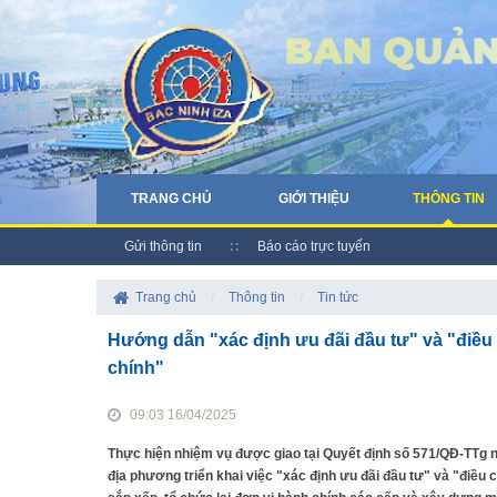
TRANG CHỦ
GIỚI THIỆU
THÔNG TIN
Gửi thông tin
Báo cáo trực tuyến
Trang chủ
/
Thông tin
/
Tin tức
Hướng dẫn "xác định ưu đãi đầu tư" và "điều 
chính"
09:03 16/04/2025
Thực hiện nhiệm vụ được giao tại Quyết định số 571/QĐ-TTg n
địa phương triển khai việc "xác định ưu đãi đầu tư" và "điều 