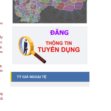
ều
ấy
ư,
p,
ểm
p,
nh
TỶ GIÁ NGOẠI TỆ
ng
xã