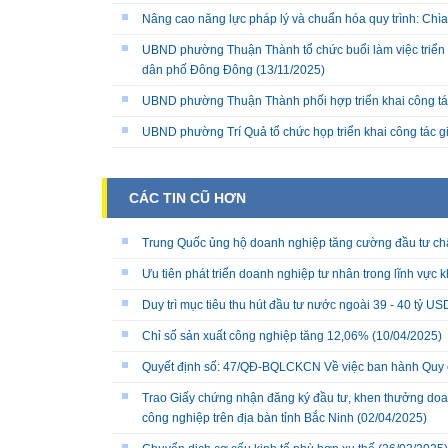
Nâng cao năng lực pháp lý và chuẩn hóa quy trình: Chì
UBND phường Thuận Thành tổ chức buổi làm việc triển k
dân phố Đông Đông
(13/11/2025)
UBND phường Thuận Thành phối hợp triển khai công tá
UBND phường Trí Quả tổ chức họp triển khai công tác 
CÁC TIN CŨ HƠN
Trung Quốc ủng hộ doanh nghiệp tăng cường đầu tư chấ
Ưu tiên phát triển doanh nghiệp tư nhân trong lĩnh vực
Duy trì mục tiêu thu hút đầu tư nước ngoài 39 - 40 tỷ US
Chỉ số sản xuất công nghiệp tăng 12,06%
(10/04/2025)
Quyết định số: 47/QĐ-BQLCKCN Về việc ban hành Quy c
Trao Giấy chứng nhận đăng ký đầu tư, khen thưởng doanh
công nghiệp trên địa bàn tỉnh Bắc Ninh
(02/04/2025)