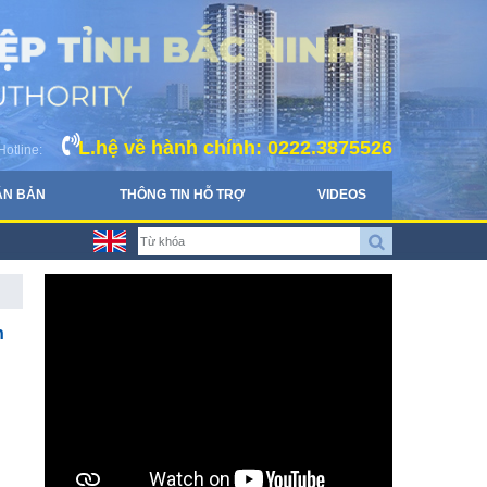
L.hệ về hành chính: 0222.3875526
Hotline:
ĂN BẢN
THÔNG TIN HỖ TRỢ
VIDEOS
h