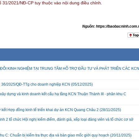
ố 31/2021/NĐ-CP tuy thuộc vào nội dung điều chỉnh.
Nguồn: https://baobacninh.com.
ĐỔI KINH NGHIỆM TẠI TRUNG TÂM HỖ TRỢ ĐẦU TƯ VÀ PHÁT TRIỂN CÁC KC
 QĐ 36/2025/QĐ-TTg cho doanh nghiệp KCN
(05/12/2025)
xây dựng và kinh doanh kết cấu hạ tầng KCN Thuận Thành III - phân khu C
ký kết Hợp đồng kinh tế triển khai dự án KCN Quang Châu 2
(28/11/2025)
nh 2 tổ chức Hội nghị kiểm điểm, đánh giá, xếp loại đảng viên và tổ chức cơ sở
hu C: Chuẩn bị kiểm tra thực địa và bàn giao mốc giới quy hoạch
(20/11/2025)