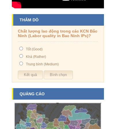
THĂM DÒ
Chất lượng lao động trong các KCN Bắc
Ninh (Labor quality in Bac Ninh IPs)?
Tốt (Good)
Khá (Rather)
Trung bình (Medium)
QUẢNG CÁO