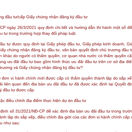
ơng đầu tư/cấp
Giấy chứng nhận đăng ký đầu tư
CP ngày 26/3/2021 quy định chi tiết và hướng dẫn thi hành một số đi
 tư trong trường hợp thay đổi pháp luật.
u tư được quy định tại Giấy phép đầu tư, Giấy phép kinh doanh, Gi
iấy chứng nhận đăng ký đầu tư, văn bản quyết định chủ trương đầu t
ản khác do người có thẩm quyền, cơ quan nhà nước có thẩm quyền cấ
dung ưu đãi đầu tư bao gồm hình thức ưu đãi đầu tư trên cơ sở địa đi
ủ trương và Giấy chứng nhận đăng ký đầu tư?
p đơn vị hành chính mới được cấp có thẩm quyền thành lập do sắp xế
đãi liên quan đến địa bàn ưu đãi đầu tư đã được xác định tại Quyết đị
ý đầu tư được cấp.
ặc điều chỉnh địa điểm thực hiện dự án đầu tư
 định số
31/2021/NĐ-CP để xác định địa bàn ưu đãi đầu tư trong trườ
h lập do sắp xếp, điều chỉnh địa giới của các đơn vị hành chính cấp 
au như sau: