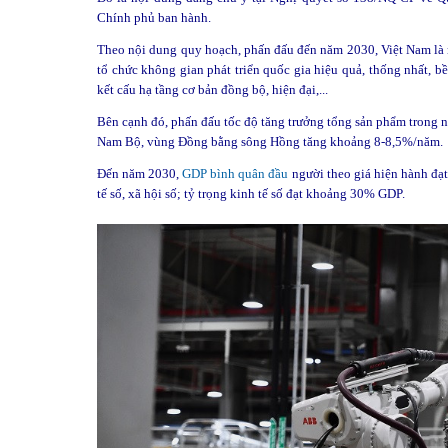
Chính phủ ban hành.
Theo nội dung quy hoạch, phấn đấu đến năm 2030, Việt Nam là n
tổ chức không gian phát triển quốc gia hiệu quả, thống nhất, b
kết cấu hạ tầng cơ bản đồng bộ, hiện đại,...
Bên cạnh đó, phấn đấu tốc độ tăng trưởng tổng sản phẩm trong
Nam Bộ, vùng Đồng bằng sông Hồng tăng khoảng 8-8,5%/năm.
Đến năm 2030,
GDP bình quân đầu
người theo giá hiện hành đạt
tế số, xã hội số; tỷ trọng kinh tế số đạt khoảng 30% GDP.