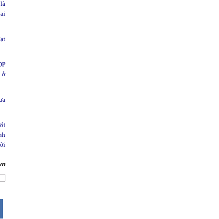
 là
ai
ạt
DP
 ở
ưa
ổi
nh
ời
vn