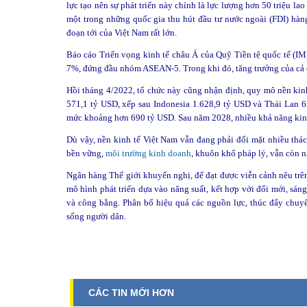
lực tạo nên sự phát triển này chính là lực lượng hơn 50 triệu la
một trong những quốc gia thu hút đầu tư nước ngoài (FDI) hàng 
đoạn tới của Việt Nam rất lớn.
Báo cáo Triển vọng kinh tế châu Á của Quỹ Tiền tệ quốc tế (IM
7%, đứng đầu nhóm ASEAN-5. Trong khi đó, tăng trưởng của cả 
Hồi tháng 4/2022, tổ chức này cũng nhận định, quy mô nền ki
571,1 tỷ USD, xếp sau Indonesia 1.628,9 tỷ USD và Thái Lan
mức khoảng hơn 690 tỷ USD. Sau năm 2028, nhiều khả năng kinh
Dù vậy, nền kinh tế Việt Nam vẫn đang phải đối mặt nhiều thác
bền vững,
môi trường kinh doanh
, khuôn khổ pháp lý, vẫn còn n
Ngân hàng Thế giới khuyến nghị, để đạt được viễn cảnh nêu trê
mô hình phát triển dựa vào năng suất, kết hợp với đổi mới, sán
và công bằng. Phân bổ hiệu quả các nguồn lực, thúc đẩy chuyể
sống người dân.
CÁC TIN MỚI HƠN