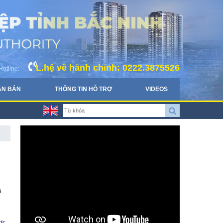
L.hệ về hành chính: 0222.3875526
Hotline:
ĂN BẢN
THÔNG TIN HỖ TRỢ
VIDEOS
i
ợc