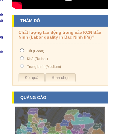
nh
THĂM DÒ
ới
Chất lượng lao động trong các KCN Bắc
ng
Ninh (Labor quality in Bac Ninh IPs)?
Tốt (Good)
nh
Khá (Rather)
Trung bình (Medium)
QUẢNG CÁO