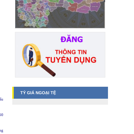
TỶ GIÁ NGOẠI TỆ
ấu
50
ng