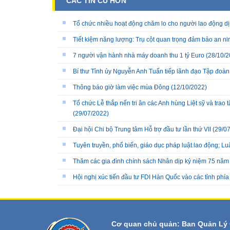
CÁC TIN CŨ HƠN
Tổ chức nhiều hoạt động chăm lo cho người lao động dị
Tiết kiệm năng lượng: Trụ cột quan trọng đảm bảo an n
7 người vận hành nhà máy doanh thu 1 tỷ Euro
(28/10/2
Bí thư Tỉnh ủy Nguyễn Anh Tuấn tiếp lãnh đạo Tập đoàn 
Thông báo giờ làm việc mùa Đông
(12/10/2022)
Tổ chức Lễ thắp nến tri ân các Anh hùng Liệt sỹ và trao
(29/07/2022)
Đại hội Chi bộ Trung tâm Hỗ trợ đầu tư lần thứ VII
(29/07
Tuyên truyền, phổ biến, giáo dục pháp luật lao động; Lu
Thăm các gia đình chính sách Nhân dịp kỷ niệm 75 năm
Hội nghị xúc tiến đầu tư FDI Hàn Quốc vào các tỉnh phía
Cơ quan chủ quản: Ban Quản Lý 