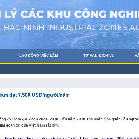
LAO ĐỘNG-VIỆC LÀM
TƯ VẤN-DỊCH VỤ
V
 Nam đạt 7.500 USD/người/năm
ảng 7%/năm giai đoạn 2021- 2030; đến năm 2030, thu nhập bình quân đầu ngườ
ai đoạn tới của Việt Nam rất lớn.
uy hoạch tổng thể quốc gia thời kỳ 2021-2030, tầm nhìn đến năm 2050, vừa đư