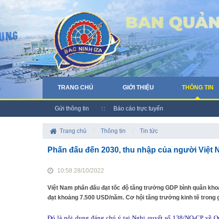
TRANG CHỦ
GIỚI THIỆU
THÔNG TIN
Gửi thông tin
Báo cáo trực tuyến
Trang chủ
/
Thông tin
/
Tin tức
Phấn đấu đến 2030, thu nhập của người Việt
10:58 28/10/2022
Việt Nam phấn đấu đạt tốc độ tăng trưởng GDP bình quân kho
đạt khoảng 7.500 USD/năm. Cơ hội tăng trưởng kinh tế trong gi
Đó là nội dung đáng chú ý tại Nghị quyết số 138/NQ-CP về Q