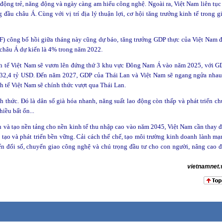
o động trẻ, năng động và ngày càng am hiểu công nghệ. Ngoài ra, Việt Nam liên tục
đầu châu Á. Cùng với vị trí địa lý thuận lợi, cơ hội tăng trưởng kinh tế trong gi
F) công bố hồi giữa tháng này cũng dự báo, tăng trưởng GDP thực của Việt Nam đ
châu Á dự kiến là 4% trong năm 2022.
nh tế Việt Nam sẽ vươn lên đứng thứ 3 khu vực Đông Nam Á vào năm 2025, với G
 632,4 tỷ USD. Đến năm 2027, GDP của Thái Lan và Việt Nam sẽ ngang ngửa nhau
 tế Việt Nam sẽ chính thức vượt qua Thái Lan.
h thức. Đó là dân số già hóa nhanh, năng suất lao động còn thấp và phát triển ch
hiều bất ổn...
n và tạo nền tảng cho nền kinh tế thu nhập cao vào năm 2045, Việt Nam cần thay đ
g tạo và phát triển bền vững. Cải cách thể chế, tạo môi trường kinh doanh lành mạ
n đổi số, chuyển giao công nghệ và chú trọng đầu tư cho con người, nâng cao đ
vietnamnet.