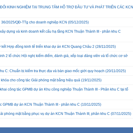
ĐỔI KINH NGHIỆM TẠI TRUNG TÂM HỖ TRỢ ĐẦU TƯ VÀ PHÁT TRIỂN CÁC KC
 QĐ 36/2025/QĐ-TTg cho doanh nghiệp KCN
(05/12/2025)
xây dựng và kinh doanh kết cấu hạ tầng KCN Thuận Thành III - phân khu C
ký kết Hợp đồng kinh tế triển khai dự án KCN Quang Châu 2
(28/11/2025)
nh 2 tổ chức Hội nghị kiểm điểm, đánh giá, xếp loại đảng viên và tổ chức cơ sở
hu C: Chuẩn bị kiểm tra thực địa và bàn giao mốc giới quy hoạch
(20/11/2025)
a khóa cho công tác Giải phóng mặt bằng hiệu quả
(19/11/2025)
hai công tác GPMB dự án Khu công nghiệp Thuận Thành III - Phân khu C tại tổ
c GPMB dự án KCN Thuận Thành III - phân khu C
(10/11/2025)
giải phóng mặt bằng phục vụ dự án KCN Thuận Thành III, phân khu C
(07/11/2025)