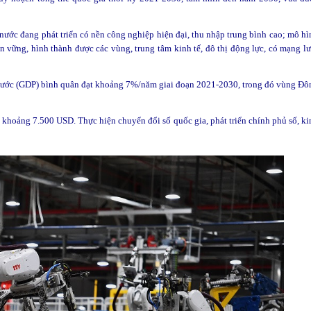
ước đang phát triển có nền công nghiệp hiện đại, thu nhập trung bình cao; mô hì
ền vững, hình thành được các vùng, trung tâm kinh tế, đô thị động lực, có mạng lư
 nước (GDP) bình quân đạt khoảng 7%/năm giai đoạn 2021-2030, trong đó vùng Đô
 khoảng 7.500 USD. Thực hiện chuyển đổi số quốc gia, phát triển chính phủ số, ki