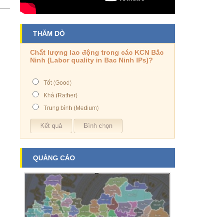
THĂM DÒ
Chất lượng lao động trong các KCN Bắc
Ninh (Labor quality in Bac Ninh IPs)?
Tốt (Good)
Khá (Rather)
Trung bình (Medium)
QUẢNG CÁO