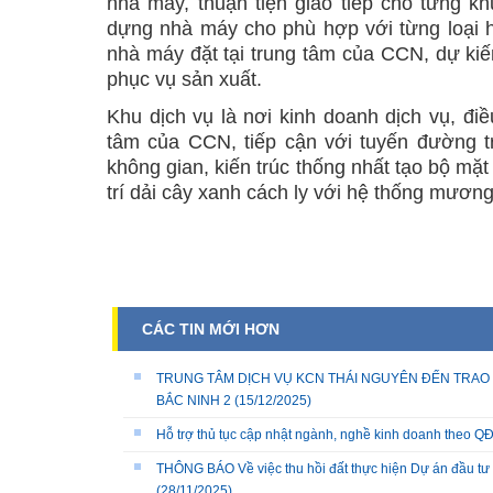
nhà máy, thuận tiện giao tiếp cho từng k
dựng nhà máy cho phù hợp với từng loại 
nhà máy đặt tại trung tâm của CCN, dự kiế
phục vụ sản xuất.
Khu dịch vụ là nơi kinh doanh dịch vụ, điề
tâm của CCN, tiếp cận với tuyến đường t
không gian, kiến trúc thống nhất tạo bộ mặ
trí dải cây xanh cách ly với hệ thống mương
CÁC TIN MỚI HƠN
TRUNG TÂM DỊCH VỤ KCN THÁI NGUYÊN ĐẾN TRAO 
BẮC NINH 2
(15/12/2025)
Hỗ trợ thủ tục cập nhật ngành, nghề kinh doanh theo
THÔNG BÁO Về việc thu hồi đất thực hiện Dự án đầu tư 
(28/11/2025)