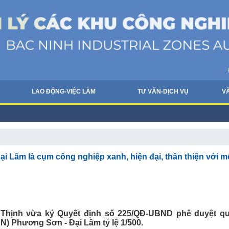
LAO ĐỘNG-VIỆC LÀM
TƯ VẤN-DỊCH VỤ
V
Lâm là cụm công nghiệp xanh, hiện đại, thân thiện với m
 Thịnh vừa ký Quyết định số 225/QĐ-UBND phê duyệt q
N) Phương Sơn - Đại Lâm tỷ lệ 1/500.