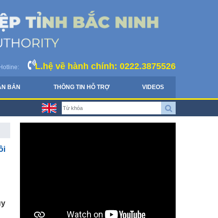
L.hệ về hành chính: 0222.3875526
Hotline:
ĂN BẢN
THÔNG TIN HỖ TRỢ
VIDEOS
ôi
uy