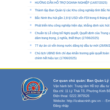
HƯỚNG DẪN HỖ TRỢ DOANH NGHIỆP
(14/07/2025)
Thành lập Ban Quản lý các Khu công nghiệp tỉnh Bắc N
Bắc Ninh thu hút gần 2,8 tỷ USD vốn FDI trong 6 tháng 
Phát triển khu công nghiệp hiện đại, khẳng định sức hút
Chuẩn bị Lễ công bố Nghị quyết, Quyết định của Trung 
đảm trang trọng, ý nghĩa, thiết thực
(27/06/2025)
77 dự án có vốn trong nước đăng ký đầu tư mới
(26/06/
Chủ tịch UBND tỉnh chỉ đạo khẩn trương giải quyết toàn
chính hết hiệu lực
(17/06/2025)
Cơ quan chủ quản: Ban Quản Lý 
Vận hành bởi: Trung tâm Hỗ trợ đầu tư
Địa chỉ: 11 Lý Thái Tổ, Phường Kinh B
Điện thoại: 0222.3875526
Website:
http://izabacninh.gov.vn
- - Em
Đăng nhập