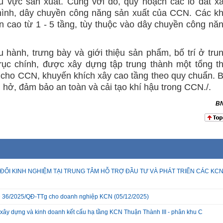
hu vực sản xuất. Cùng với đó, quy hoạch các lô đất x
hình, dây chuyền công năng sản xuất của CCN. Các k
n cao từ 1 - 5 tầng, tùy thuộc vào dây chuyền công nă
u hành, trưng bày và giới thiệu sản phẩm, bố trí ở tru
rục chính, được xây dựng tập trung thành một tổng t
t cho CCN, khuyến khích xây cao tầng theo quy chuẩn. 
 hở, đảm bảo an toàn và cải tạo khí hậu trong CCN./.
B
ĐỔI KINH NGHIỆM TẠI TRUNG TÂM HỖ TRỢ ĐẦU TƯ VÀ PHÁT TRIỂN CÁC KC
 QĐ 36/2025/QĐ-TTg cho doanh nghiệp KCN
(05/12/2025)
xây dựng và kinh doanh kết cấu hạ tầng KCN Thuận Thành III - phân khu C