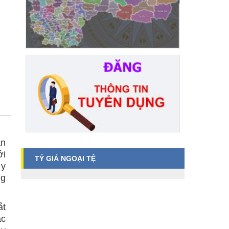
ân
ới
TỶ GIÁ NGOẠI TỆ
 y
ng
ắt
ác