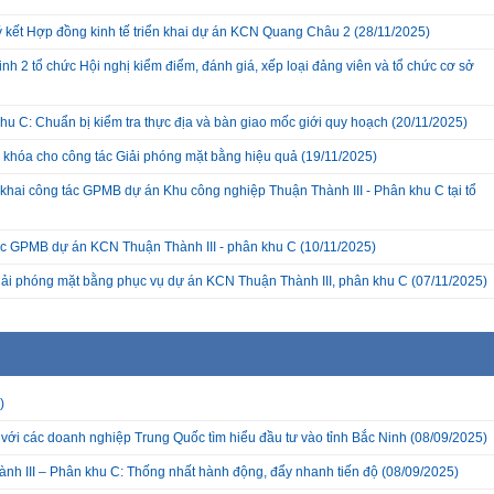
ký kết Hợp đồng kinh tế triển khai dự án KCN Quang Châu 2
(28/11/2025)
nh 2 tổ chức Hội nghị kiểm điểm, đánh giá, xếp loại đảng viên và tổ chức cơ sở
hu C: Chuẩn bị kiểm tra thực địa và bàn giao mốc giới quy hoạch
(20/11/2025)
a khóa cho công tác Giải phóng mặt bằng hiệu quả
(19/11/2025)
hai công tác GPMB dự án Khu công nghiệp Thuận Thành III - Phân khu C tại tổ
c GPMB dự án KCN Thuận Thành III - phân khu C
(10/11/2025)
giải phóng mặt bằng phục vụ dự án KCN Thuận Thành III, phân khu C
(07/11/2025)
)
với các doanh nghiệp Trung Quốc tìm hiểu đầu tư vào tỉnh Bắc Ninh
(08/09/2025)
nh III – Phân khu C: Thống nhất hành động, đẩy nhanh tiến độ
(08/09/2025)