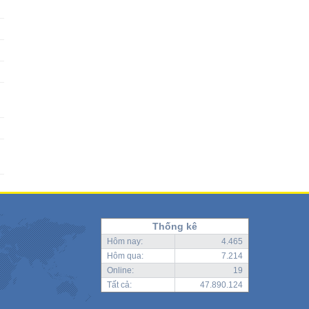
Thống kê
Hôm nay:
4.465
Hôm qua:
7.214
Online:
19
Tất cả:
47.890.124