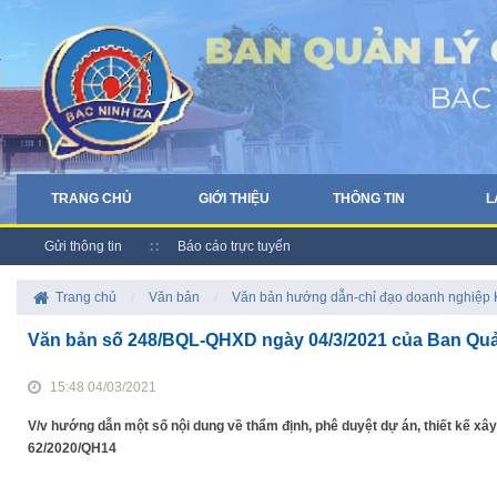
TRANG CHỦ
GIỚI THIỆU
THÔNG TIN
L
Gửi thông tin
Báo cáo trực tuyến
Trang chủ
/
Văn bản
/
Văn bản hướng dẫn-chỉ đạo doanh nghiệp
Văn bản số 248/BQL-QHXD ngày 04/3/2021 của Ban Quả
15:48 04/03/2021
V/v hướng dẫn một số nội dung về thẩm định, phê duyệt dự án, thiết kế xâ
62/2020/QH14