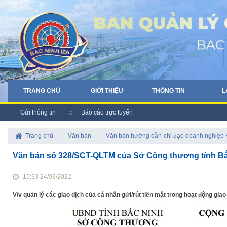
TRANG CHỦ
GIỚI THIỆU
THÔNG TIN
L
Gửi thông tin
Báo cáo trực tuyến
Trang chủ
/
Văn bản
/
Văn bản hướng dẫn-chỉ đạo doanh nghiệp
Văn bản số 328/SCT-QLTM của Sở Công thương tỉnh Bắ
15:33 24/03/2022
V/v quản lý các giao dịch của cá nhân gửi/rút tiền mặt trong hoạt động g