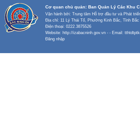
Cơ quan chủ quản: Ban Quản Lý Các Khu C
Vận hành bởi: Trung tâm Hỗ trợ đầu tư và Phát tri
Địa chỉ: 11 Lý Thái Tổ, Phường Kinh Bắc, Tỉnh Bắc
Điện thoại: 0222.3875526
Website:
http://izabacninh.gov.vn
- - Email:
tthtdtp
Đăng nhập