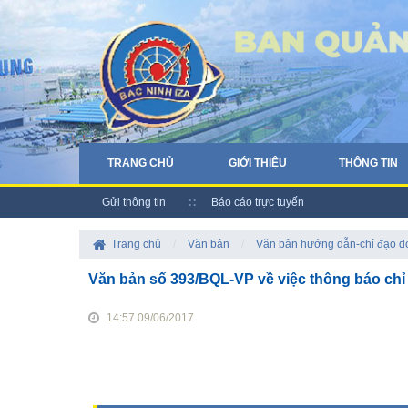
TRANG CHỦ
GIỚI THIỆU
THÔNG TIN
Gửi thông tin
Báo cáo trực tuyến
Trang chủ
/
Văn bản
/
Văn bản hướng dẫn-chỉ đạo 
Văn bản số 393/BQL-VP về việc thông báo chỉ
14:57 09/06/2017