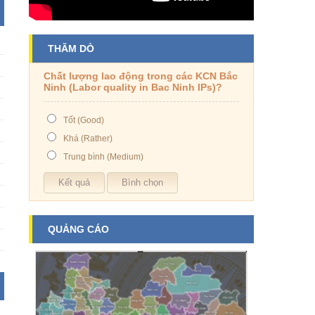
THĂM DÒ
Chất lượng lao động trong các KCN Bắc
Ninh (Labor quality in Bac Ninh IPs)?
Tốt (Good)
Khá (Rather)
Trung bình (Medium)
QUẢNG CÁO