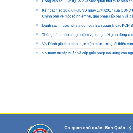
Công văn số 389/BQL-VP về việc quản triệt thực hiện c
Kế hoạch số 107/KH-UBND ngày 17/4/2017 của UBND tỉn
Chính phủ về một số nhiệm vụ, giải pháp cấp bách về b
Danh sách người phát ngôn của Ban quản lý các KCN B
Thông báo phân công nhiệm vụ trong thời gian đồng c
V/v Đánh giá tình hình thực hiện mức lương tối thiểu vù
V/v tham dự tập huấn về cấp giấy phép lao động cho n
Cơ quan chủ quản: Ban Quản Lý 