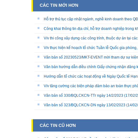
CÁC TIN MỚI HƠN
Hỗ trợ thủ tục cập nhật ngành, nghề kinh doanh theo
Công khai thông tin địa chỉ, hỗ trợ doanh nghiệp trong 
V/v thi công xây dựng các công trình, thuộc dự án tại cá
V/v thực hiện kế hoạch tổ chức Tuần lễ Quốc gia phòng,
Văn bản số 20230523/MKT-EVENT mời tham dự sự kiện
Văn bản hướng dẫn điều chỉnh Giấy chứng nhận đăng k
Hướng dẫn tổ chức các hoạt động về Ngày Quốc tế Hạ
V/v tăng cường các biện pháp đảm bảo an toàn thực phẩm
Văn bản số 330/BQLCKCN-TTr ngày 14/2/2023
(17/02/
Văn bản số 323/BQLCKCN-DN ngày 13/02/2023
(14/02
CÁC TIN CŨ HƠN