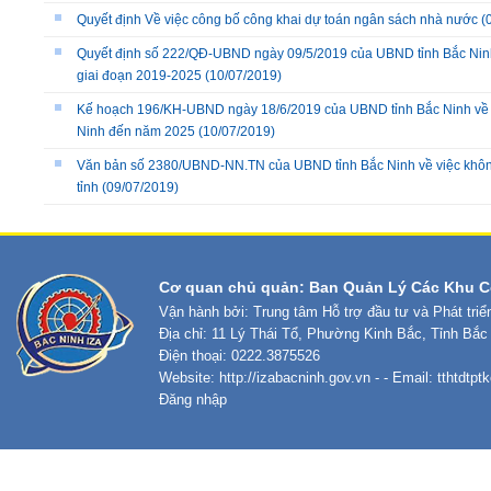
Quyết định Về việc công bố công khai dự toán ngân sách nhà nước
(
Quyết định số 222/QĐ-UBND ngày 09/5/2019 của UBND tỉnh Bắc Ninh v
giai đoạn 2019-2025
(10/07/2019)
Kế hoạch 196/KH-UBND ngày 18/6/2019 của UBND tỉnh Bắc Ninh về việ
Ninh đến năm 2025
(10/07/2019)
Văn bản số 2380/UBND-NN.TN của UBND tỉnh Bắc Ninh về việc không s
tỉnh
(09/07/2019)
Cơ quan chủ quản: Ban Quản Lý Các Khu C
Vận hành bởi: Trung tâm Hỗ trợ đầu tư và Phát tri
Địa chỉ: 11 Lý Thái Tổ, Phường Kinh Bắc, Tỉnh Bắc
Điện thoại: 0222.3875526
Website:
http://izabacninh.gov.vn
- - Email:
tthtdtp
Đăng nhập