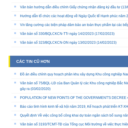
Văn bản hướng dẫn điều chỉnh Giấy chứng nhận đăng ký đầu tư
(13/
Hướng dẫn tổ chức các hoạt động về Ngày Quốc tế Hạnh phúc năm 
V/v tăng cường các biện pháp đảm bảo an toàn thực phẩm tại các bếp 
Văn bản số 330/BQLCKCN-TTr ngày 14/2/2023
(17/02/2023)
Văn bản số 323/BQLCKCN-DN ngày 13/02/2023
(14/02/2023)
CÁC TIN CŨ HƠN
Đồ án điều chỉnh quy hoạch phân khu xây dựng Khu công nghiệp Nam 
Văn bản số 75/BQL-LĐ của Ban Quản lý các Khu công nghiệp Bắc Nin
gây ra
(03/02/2020)
POPULATION OF NEW POINTS OF THE GOVERNMENT'S DECREE 40/
Báo cáo tình hình kinh tế-xã hội năm 2019, Kế hoạch phát triển KT-
Quyết định Về việc công bố công khai dự toán ngân sách bổ sung n
Văn bản số 3193/TCMT-TĐ của Tổng cục Môi trường về việc thực hiệ