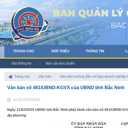
TRANG CHỦ
GIỚI THIỆU
THÔNG TIN
L
Gửi thông tin
Báo cáo trực tuyến
Trang chủ
/
Văn bản
/
Văn bản hướng dẫn-chỉ đạo doanh nghiệp
Văn bản số 461/UBND-KGVX của UBND tỉnh Bắc Ninh
10:26 25/02/2020
Ngày 21/02/2020 UBND tỉnh Bắc Ninh phát hành văn bản số 461/UBND-KGVX
địa phương