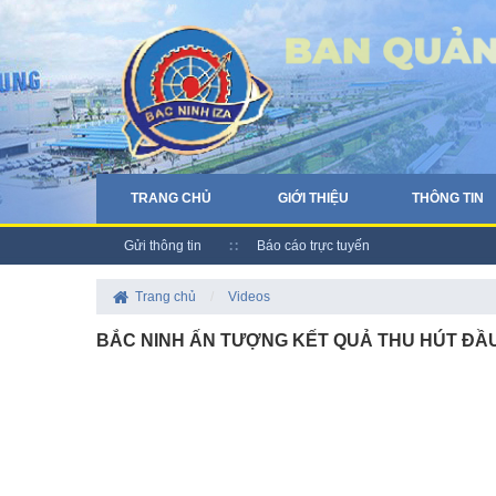
TRANG CHỦ
GIỚI THIỆU
THÔNG TIN
Gửi thông tin
Báo cáo trực tuyến
Trang chủ
/
Videos
BẮC NINH ẤN TƯỢNG KẾT QUẢ THU HÚT ĐẦU