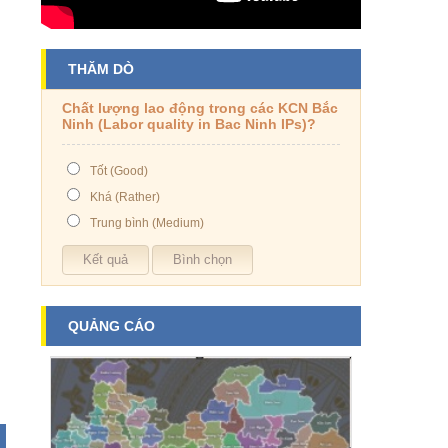
THĂM DÒ
Chất lượng lao động trong các KCN Bắc
Ninh (Labor quality in Bac Ninh IPs)?
Tốt (Good)
Khá (Rather)
Trung bình (Medium)
QUẢNG CÁO