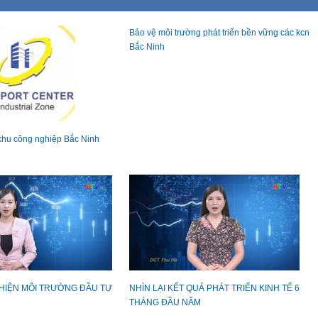
Bảo vệ môi trường phát triển bền vững các kcn
Bắc Ninh
 khu công nghiệp Bắc Ninh
THIỆN MÔI TRƯỜNG ĐẦU TƯ
NHÌN LẠI KẾT QUẢ PHÁT TRIỂN KINH TẾ 6
THÁNG ĐẦU NĂM