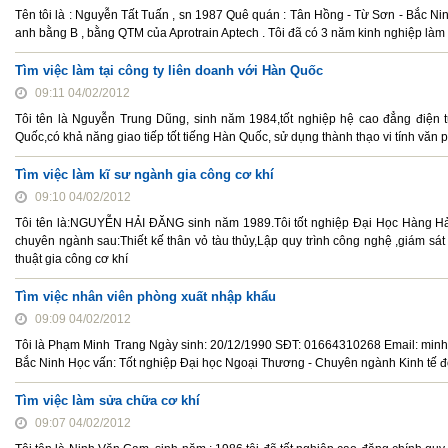
Tên tôi là : Nguyễn Tất Tuấn , sn 1987 Quê quán : Tân Hồng - Từ Sơn - Bắc Nin
anh bằng B , bằng QTM của Aprotrain Aptech . Tôi đã có 3 năm kinh nghiệp làm việc
Tìm việc làm tại công ty liên doanh với Hàn Quốc
09:11 04/02/2012
Tôi tên là Nguyễn Trung Dũng, sinh năm 1984,tốt nghiệp hệ cao đẳng điện
Quốc,có khả năng giao tiếp tốt tiếng Hàn Quốc, sử dụng thành thạo vi tính văn 
Tìm việc làm kĩ sư ngành gia công cơ khí
09:10 04/02/2012
Tôi tên là:NGUYỄN HẢI ĐĂNG sinh năm 1989.Tôi tốt nghiệp Đại Học Hàng Hả
chuyên ngành sau:Thiết kế thân vỏ tàu thủy,Lập quy trình công nghệ ,giám sát 
thuật gia công cơ khí
Tìm việc nhân viên phòng xuất nhập khẩu
09:09 04/02/2012
Tôi là Phạm Minh Trang Ngày sinh: 20/12/1990 SĐT: 01664310268 Email: minh
Bắc Ninh Học vấn: Tốt nghiệp Đại học Ngoại Thương - Chuyên ngành Kinh tế đối
Tìm việc làm sửa chữa cơ khí
09:07 04/02/2012