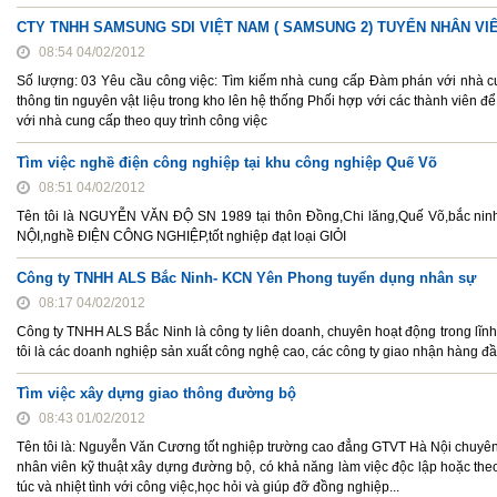
CTY TNHH SAMSUNG SDI VIỆT NAM ( SAMSUNG 2) TUYỂN NHÂN V
08:54 04/02/2012
Số lượng: 03 Yêu cầu công việc: Tìm kiếm nhà cung cấp Đàm phán với nhà cu
thông tin nguyên vật liệu trong kho lên hệ thống Phối hợp với các thành viên 
với nhà cung cấp theo quy trình công việc
Tìm việc nghề điện công nghiệp tại khu công nghiệp Quế Võ
08:51 04/02/2012
Tên tôi là NGUYỄN VĂN ĐỘ SN 1989 tại thôn Đồng,Chi lăng,Quế Võ,bắc n
NỘI,nghề ĐIỆN CÔNG NGHIỆP,tốt nghiệp đạt loại GIỎI
Công ty TNHH ALS Bắc Ninh- KCN Yên Phong tuyển dụng nhân sự
08:17 04/02/2012
Công ty TNHH ALS Bắc Ninh là công ty liên doanh, chuyên hoạt động trong lĩnh
tôi là các doanh nghiệp sản xuất công nghệ cao, các công ty giao nhận hàng đầu
Tìm việc xây dựng giao thông đường bộ
08:43 01/02/2012
Tên tôi là: Nguyễn Văn Cương tốt nghiệp trường cao đẳng GTVT Hà Nội chuyên 
nhân viên kỹ thuật xây dựng đường bộ, có khả năng làm việc độc lập hoặc theo
túc và nhiệt tình với công việc,học hỏi và giúp đỡ đồng nghiệp...