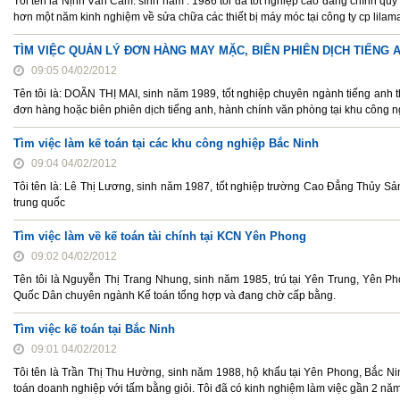
Tôi tên là Nịnh Văn Cam. sinh năm : 1986 tôi đã tốt nghiệp cao đăng chính quy 
hơn một năm kinh nghiệm về sửa chữa các thiết bị máy móc tại công ty cp lilam
TÌM VIỆC QUẢN LÝ ĐƠN HÀNG MAY MẶC, BIÊN PHIÊN DỊCH TIẾNG 
09:05 04/02/2012
Tên tôi là: DOÃN THỊ MAI, sinh năm 1989, tốt nghiệp chuyên ngành tiếng anh t
đơn hàng hoặc biên phiên dịch tiếng anh, hành chính văn phòng tại khu công n
Tìm việc làm kế toán tại các khu công nghiệp Bắc Ninh
09:04 04/02/2012
Tôi tên là: Lê Thị Lương, sinh năm 1987, tốt nghiệp trường Cao Đẳng Thủy Sả
trung quốc
Tìm việc làm về kế toán tài chính tại KCN Yên Phong
09:02 04/02/2012
Tên tôi là Nguyễn Thị Trang Nhung, sinh năm 1985, trú tại Yên Trung, Yên Ph
Quốc Dân chuyên ngành Kế toán tổng hợp và đang chờ cấp bằng.
Tìm việc kế toán tại Bắc Ninh
09:01 04/02/2012
Tôi tên là Trần Thị Thu Hường, sinh năm 1988, hộ khẩu tại Yên Phong, Bắc Ni
toán doanh nghiệp với tấm bằng giỏi. Tôi đã có kinh nghiệm làm việc gần 2 năm v