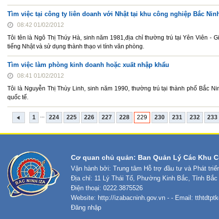
Tìm việc tại công ty liên doanh với Nhật tại khu công nghiệp Bắc Nin
08:42 01/02/2012
Tôi tên là Ngô Thị Thúy Hà, sinh năm 1981,địa chỉ thường trú tại Yên Viên - G
tiếng Nhật và sử dụng thành thạo vi tính văn phòng.
Tìm việc làm phòng kinh doanh hoặc xuất nhập khẩu
08:41 01/02/2012
Tôi là Nguyễn Thị Thùy Linh, sinh năm 1990, thường trú tại thành phố Bắc Ni
quốc tế.
...
1
224
225
226
227
228
229
230
231
232
233
Cơ quan chủ quản: Ban Quản Lý Các Khu C
Vận hành bởi: Trung tâm Hỗ trợ đầu tư và Phát tri
Địa chỉ: 11 Lý Thái Tổ, Phường Kinh Bắc, Tỉnh Bắc
Điện thoại: 0222.3875526
Website:
http://izabacninh.gov.vn
- - Email:
tthtdtp
Đăng nhập