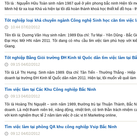
Tôi là : Nguyễn Hữu Toàn sinh năm 1987 quê ở yên phong bắc ninh Hiện tôi mới
Minh hệ từ xa loại Khá và hiện tại tôi đã hoàn thành khoá học thiết kế đồ họa -
Tốt nghiệp loại khá chuyên ngành Công nghệ Sinh học cần tìm việc l
10:44 07/02/2012
Tên tôi là: Duơng Văn Huy sinh năm: 1989 Địa chỉ: Tư Mại - Yên Dũng - Bắc G
Đại Học Mở HN năm 2011. Tôi đang có nhu cầu tìm việc làm phù hợp với ki
Giang.
Tốt nghiệp Bằng Giỏi trường ĐH Kinh tế Quốc dân tìm việc làm tại B
09:15 04/02/2012
Tôi là Lê Thị Hưng. Sinh năm 1989. Địa chỉ: Tân Tiến - Thường Thắng - Hiệp H
doanh tại trường ĐH Kinh tế Quốc dân năm 2011. Hiện tại, tôi muốn về quê làm 
Tìm việc làm tại Các Khu Công nghiệp Bắc Ninh
09:13 04/02/2012
Tôi là Hoàng Thị Nguyệt – sinh năm 1989, thường trú tại Thuận Thành, Bắc 
doanh. Là một thanh niên trẻ, năng động, nhiệt tình, có tinh thần trách nhiệm 
với kinh nghiệm thực tế 2 năm làm việc ở các vị trí Marketing online,
Tìm việc làm tại phòng QA khu công nghiệp Vsip Bắc Ninh
09:12 04/02/2012