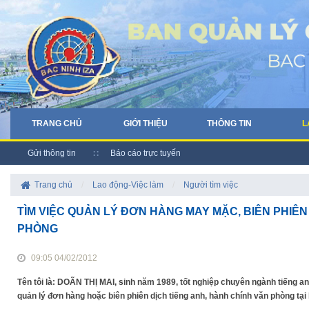
TRANG CHỦ
GIỚI THIỆU
THÔNG TIN
L
Gửi thông tin
Báo cáo trực tuyến
Trang chủ
/
Lao động-Việc làm
/
Người tìm việc
TÌM VIỆC QUẢN LÝ ĐƠN HÀNG MAY MẶC, BIÊN PHIÊN
PHÒNG
09:05 04/02/2012
Tên tôi là: DOÃN THỊ MAI, sinh năm 1989, tốt nghiệp chuyên ngành tiếng a
quản lý đơn hàng hoặc biên phiên dịch tiếng anh, hành chính văn phòng tại