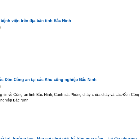
bệnh viện trên địa bàn tỉnh Bắc Ninh
8
các Đồn Công an tại các Khu công nghiệp Bắc Ninh
8
ng tin về Công an tỉnh Bắc Ninh, Cảnh sát Phòng cháy chữa cháy và các Đồn Côn
 nghiệp Bắc Ninh
hà trẻ, trường học, khu vui chơi giải trí, khu mua sắm .. tại địa phương