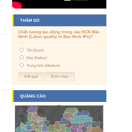
THĂM DÒ
Chất lượng lao động trong các KCN Bắc
Ninh (Labor quality in Bac Ninh IPs)?
Tốt (Good)
Khá (Rather)
Trung bình (Medium)
QUẢNG CÁO