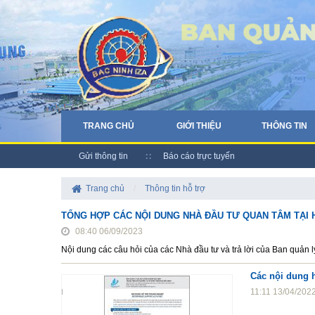
TRANG CHỦ
GIỚI THIỆU
THÔNG TIN
Gửi thông tin
Báo cáo trực tuyến
Trang chủ
/
Thông tin hỗ trợ
TỔNG HỢP CÁC NỘI DUNG NHÀ ĐẦU TƯ QUAN TÂM TẠI 
08:40 06/09/2023
Nội dung các câu hỏi của các Nhà đầu tư và trả lời của Ban quản 
Các nội dung 
11:11 13/04/202