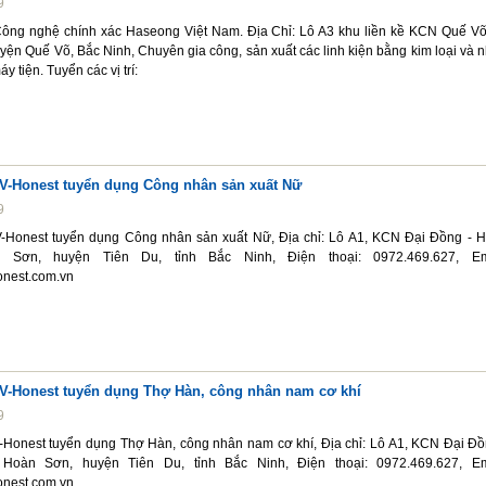
9
ng nghệ chính xác Haseong Việt Nam. Địa Chỉ: Lô A3 khu liền kề KCN Quế Võ
ện Quế Võ, Bắc Ninh, Chuyên gia công, sản xuất các linh kiện bằng kim loại và 
 tiện. Tuyển các vị trí:
V-Honest tuyển dụng Công nhân sản xuất Nữ
9
-Honest tuyển dụng Công nhân sản xuất Nữ, Địa chỉ: Lô A1, KCN Đại Đồng - 
Sơn, huyện Tiên Du, tỉnh Bắc Ninh, Điện thoại: 0972.469.627, Ema
nest.com.vn
V-Honest tuyển dụng Thợ Hàn, công nhân nam cơ khí
9
Honest tuyển dụng Thợ Hàn, công nhân nam cơ khí, Địa chỉ: Lô A1, KCN Đại Đồ
Hoàn Sơn, huyện Tiên Du, tỉnh Bắc Ninh, Điện thoại: 0972.469.627, Em
nest.com.vn