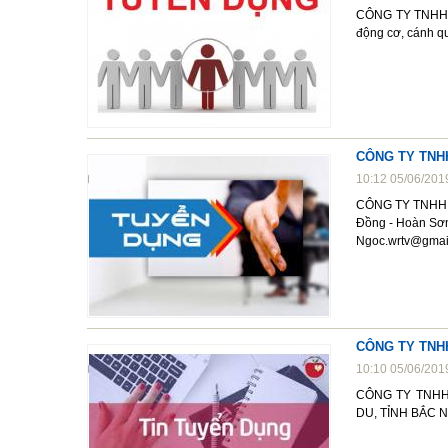
CÔNG TY TNHH V-
động cơ, cánh quạ
CÔNG TY TNHH 
10:12 05/06/201
CÔNG TY TNHH WO
Đồng - Hoàn Sơn,
Ngoc.wrtv@gmai
CÔNG TY TNHH
10:10 05/06/201
CÔNG TY TNHH 
DU, TỈNH BẮC NI