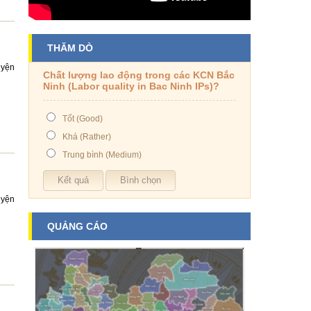
THĂM DÒ
uyện
Chất lượng lao động trong các KCN Bắc
Ninh (Labor quality in Bac Ninh IPs)?
Tốt (Good)
Khá (Rather)
Trung bình (Medium)
uyện
QUẢNG CÁO