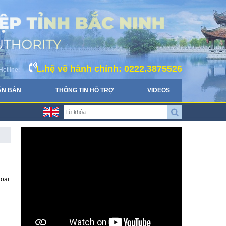
L.hệ về hành chính: 0222.3875526
Hotline:
ĂN BẢN
THÔNG TIN HỖ TRỢ
VIDEOS
oại: