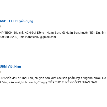
 ANP TECH tuyển dụng
9
P TECH, Địa chỉ: KCN Đại Đồng - Hoàn Sơn, xã Hoàn Sơn, huyện Tiên Du, tỉnh
i: 0988038230, Email: anptech7@gmail.com
 UHM Việt Nam
9
0% vốn đầu tư Thái Lan, chuyên sản xuất các sản phẩm vật tư ngành nước- Do
ạt động sản xuất, kinh doanh, Công ty TIẾP TỤC TUYỂN CÔNG NHÂN NAM