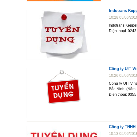
Indotrans Kepp
10:28 05/06/201
Indotrans Keppel
Điện thoại: 0243
Công ty UIT V
10:26 05/06/201
Công ty UIT Vin
Bắc Ninh. (Nằm 
Điện thoại: 035
Công ty TNHH 
10:13 05/06/201