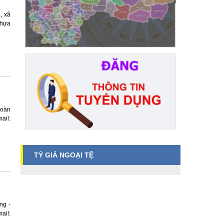
, xã
nhựa
Hoàn
il:
TỶ GIÁ NGOẠI TỆ
ng -
ail: