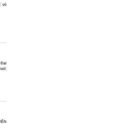
: vỏ
 Đại
ail:
TIÊN