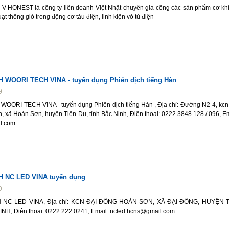
HONEST là công ty liên doanh Việt Nhật chuyên gia công các sản phẩm cơ khí
t thông gió trong động cơ tàu điện, linh kiện vỏ tủ điện
WOORI TECH VINA - tuyển dụng Phiên dịch tiếng Hàn
9
ORI TECH VINA - tuyển dụng Phiên dịch tiếng Hàn , Địa chỉ: Đường N2-4, kcn
 xã Hoàn Sơn, huyện Tiên Du, tỉnh Bắc Ninh, Điện thoại: 0222.3848.128 / 096, Em
l.com
 NC LED VINA tuyển dụng
9
NC LED VINA, Địa chỉ: KCN ĐẠI ĐỒNG-HOÀN SƠN, XÃ ĐẠI ĐỒNG, HUYỆN 
NH, Điện thoại: 0222.222.0241, Email: ncled.hcns@gmail.com