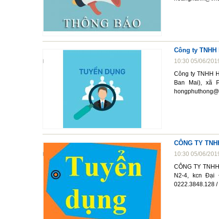
Công ty TNHH
10:30 05/06/201
Công ty TNHH Hồ
Ban Mai), xã P
hongphuthong@
CÔNG TY TNHH 
10:30 05/06/201
CÔNG TY TNHH W
N2-4, kcn Đại
0222.3848.128 /