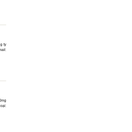
g ty
ail:
ường
oại: