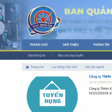
TRANG CHỦ
GIỚI THIỆU
THÔNG TIN
Gửi thông tin
Báo cáo trực tuyến
Trang chủ
/
Lao động-Việc làm
/
Việc tìm người
Công ty TNHH 
10:42 05/06/201
Công ty TNHH IC
02222220234, E