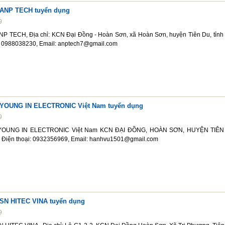
 ANP TECH tuyển dụng
9
P TECH, Địa chỉ: KCN Đại Đồng - Hoàn Sơn, xã Hoàn Sơn, huyện Tiên Du, tỉnh
i: 0988038230, Email: anptech7@gmail.com
 YOUNG IN ELECTRONIC Việt Nam tuyển dụng
9
 YOUNG IN ELECTRONIC Việt Nam KCN ĐẠI ĐỒNG, HOÀN SƠN, HUYỆN TIÊN
 Điện thoại: 0932356969, Email: hanhvu1501@gmail.com
SN HITEC VINA tuyển dụng
9