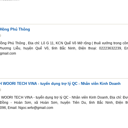
 Hồng Phú Thông
9
ng Phú Thông , Địa chỉ: Lô G 11, KCN Quế Võ Mở rộng ( thuê xưởng trong côn
hương Liễu, huyện Quế Võ, tỉnh Bắc Ninh, Điện thoại: 02223632239, Em
gmail.com
WOORI TECH VINA - tuyển dụng trợ lý QC - Nhân viên Kinh Doanh
9
OORI TECH VINA - tuyển dụng trợ lý QC - Nhân viên Kinh Doanh, Địa chỉ: Đ
 Đồng - Hoàn Sơn, xã Hoàn Sơn, huyện Tiên Du, tỉnh Bắc Ninh, Điện th
 096, Email: Ngoc.wrtv@gmail.com