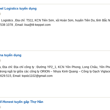
el Logistics tuyển dụng
9
 Logistics , Địa chỉ: TS11, KCN Tiên Sơn, xã Hoàn Sơn, huyện Tiên Du, tỉnh Bắc N
 538 1078 , Email: lisa@itl-keppel.com
ina tuyển dụng
9
a, Địa chỉ: Địa chỉ công ty : Đường YP2_1, KCN Yên Phong, Long Châu, Yên Ph
trong ngã tư giữa các công ty ORION – Nhựa Kinh Quang – Công ty Gạch Viglace
5.629.515, Email: topdz1102@gmail.com
V-Honest tuyển gấp Thợ Hàn
9