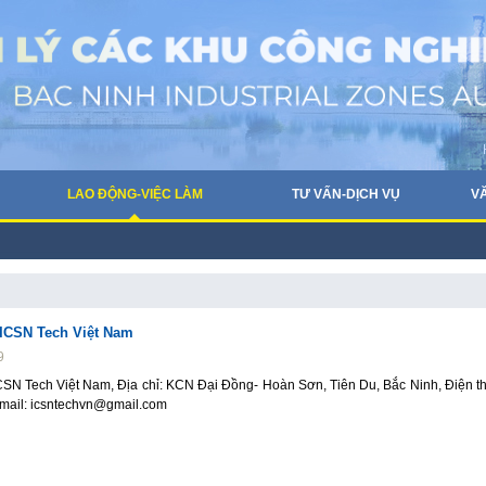
LAO ĐỘNG-VIỆC LÀM
TƯ VẤN-DỊCH VỤ
V
ICSN Tech Việt Nam
9
SN Tech Việt Nam, Địa chỉ: KCN Đại Đồng- Hoàn Sơn, Tiên Du, Bắc Ninh, Điện th
mail: icsntechvn@gmail.com